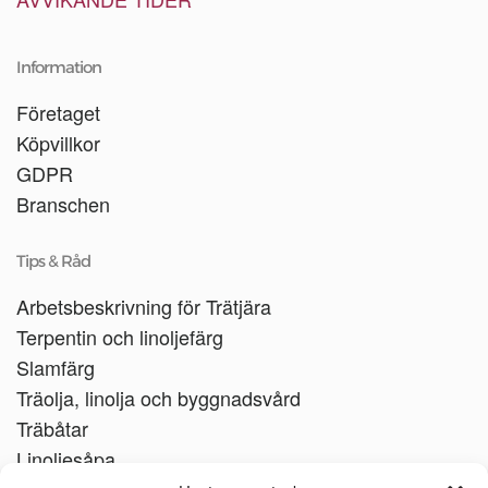
Information
Företaget
Köpvillkor
GDPR
Branschen
Tips & Råd
Arbetsbeskrivning för Trätjära
Terpentin och linoljefärg
Slamfärg
Träolja, linolja och byggnadsvård
Träbåtar
Linoljesåpa