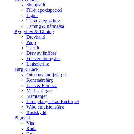
Skeppsfilt
Fill-it epoxispackel
Lignu
Tjärat skeppsdrev
Tätning & nåtmassa
Byggdrev & Tätning
Drevband
Papp
Tjärfilt
Drev av linfiber
Fönstertätningslist
Linisolering
Färg & Lack
Ottosons linoljefärger
Konstnärsfärg
Lack & Fernissa
Marina färger
Slamfärger
Linoljefärger från Enetorpet
Wibo emulsionsfärg
Rostskydd
Pigment
Vita
Röda
Gula