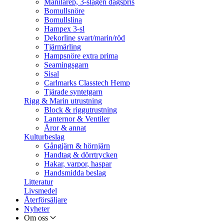
Manilarep, 3-slagen dagspris
Bomullsnöre
Bomullslina
Hampex 3-sl
Dekorline svart/marin/röd
Tjärmärling
Hampsnöre extra prima
Seamingsgarn
Sisal
Carlmarks Classtech Hemp
Tjärade syntetgarn
Rigg & Marin utrustning
Block & riggutrustning
Lanternor & Ventiler
Åror & annat
Kulturbeslag
Gångjärn & hörnjärn
Handtag & dörrtrycken
Hakar, varpor, haspar
Handsmidda beslag
Litteratur
Livsmedel
Återförsäljare
Nyheter
Om oss