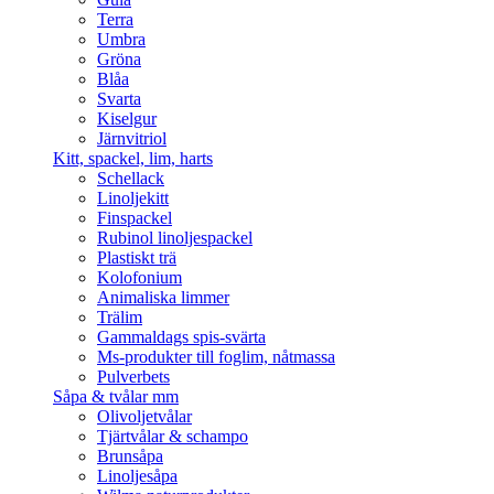
Terra
Umbra
Gröna
Blåa
Svarta
Kiselgur
Järnvitriol
Kitt, spackel, lim, harts
Schellack
Linoljekitt
Finspackel
Rubinol linoljespackel
Plastiskt trä
Kolofonium
Animaliska limmer
Trälim
Gammaldags spis-svärta
Ms-produkter till foglim, nåtmassa
Pulverbets
Såpa & tvålar mm
Olivoljetvålar
Tjärtvålar & schampo
Brunsåpa
Linoljesåpa