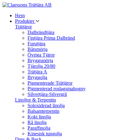
Hem
Produkter
Trätjäror
Dalbrändtjära
Fintjära Prima Dalbränd
Furutjära
Båtsmörja
Övriga Tjäror
Bryggsmörja
Tjärolja 20/80
Trätjära A
Bryggolja
Pigmenterade Trätjäror
Pigmenterad roslagsmahogny
Silvertjära-Silvergrå
Linoljor & Terpentin
Soloxiderad linolja
Balsamterpentin
Kokt linolja
Rå linolja
Paraffinolja
Kinesisk tungolja
Drev & Beck