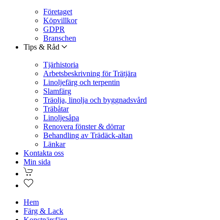
Företaget
Köpvillkor
GDPR
Branschen
Tips & Råd
Tjärhistoria
Arbetsbeskrivning för Trätjära
Linoljefärg och terpentin
Slamfärg
Träolja, linolja och byggnadsvård
Träbåtar
Linoljesåpa
Renovera fönster & dörrar
Behandling av Trädäck-altan
Länkar
Kontakta oss
Min sida
Hem
Färg & Lack
Konstnärsfärg