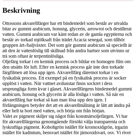
Beskrivning
Ottossons akvarellfärger har ett bindemedel som består av utvalda
bitar av gummi arabicum, honung, glycerin, arrowrot och destillerat
vatten. Gummi arabicum var känt redan av de gamla egyptierna och
består av torkad mjölksaft från trädet Acacia senegal, som tillhör
gruppen ärt-/baljväxter. Det som gör gummi arabicum så speciellt är
att den är vattenlöslig till skillnad från andra hartser som utvinns ur
trä som oftast är terpentinlösliga.
Oljefärg torkar i en kemisk process och bildar en homogen film om
den utsätts för luft. Efter en kemisk process går inte den torkade
färgfilmen att lösa upp igen. Akvarellfärg däremot torkar i en
fysikalisk process. Ett exempel på en fysikalisk process är socker
upplöst i vatten. När vattnet avdunstar finns sockret i dess
ursprungliga form kvar i glaset. Akvarellfärgens bindemedel gummi
arabicum, honung och glycerin är alla lösliga i vatten. Så när en
akvarellfärg har torkat så kan man lösa upp den igen. I
förlängningen betyder det att en akvarellmålning är lätt att ändra på
eller helt ta bort med vatten, och börja om från början.
Valet av pigment skiljer sig något från konstnärsoljefärgen. Vi har
för akvarellfärgerna genomgående försökt välja transparenta och
lyskraftiga pigment. Koboltgrön istället för kromoxidgrön, irgazin
istället för kadmium, bensvart istället för järnoxidsvart, osv. Vi river