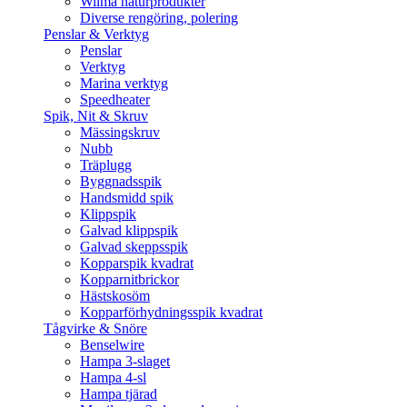
Wilma naturprodukter
Diverse rengöring, polering
Penslar & Verktyg
Penslar
Verktyg
Marina verktyg
Speedheater
Spik, Nit & Skruv
Mässingskruv
Nubb
Träplugg
Byggnadsspik
Handsmidd spik
Klippspik
Galvad klippspik
Galvad skeppsspik
Kopparspik kvadrat
Kopparnitbrickor
Hästskosöm
Kopparförhydningsspik kvadrat
Tågvirke & Snöre
Benselwire
Hampa 3-slaget
Hampa 4-sl
Hampa tjärad