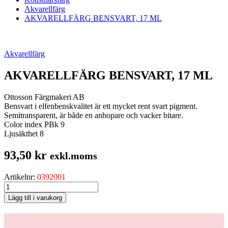
Akvarellfärg
AKVARELLFÄRG BENSVART, 17 ML
Akvarellfärg
AKVARELLFÄRG BENSVART, 17 ML
Ottosson Färgmakeri AB
Bensvart i elfenbenskvalitet är ett mycket rent svart pigment.
Semitransparent, är både en anhopare och vacker bitare.
Color index PBk 9
Ljusäkthet 8
93,50
kr
exkl.moms
Artikelnr:
0392001
AKVARELLFÄRG
BENSVART,
Lägg till i varukorg
17
ML
mängd