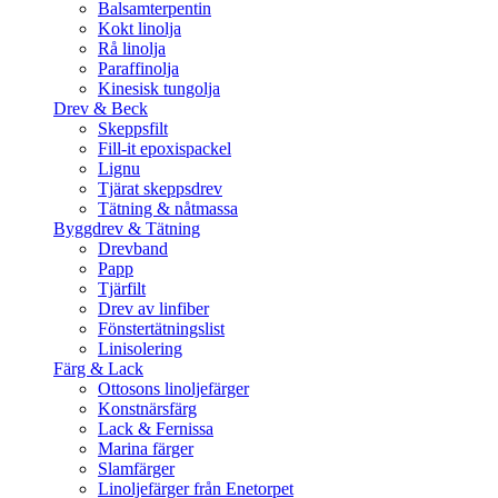
Balsamterpentin
Kokt linolja
Rå linolja
Paraffinolja
Kinesisk tungolja
Drev & Beck
Skeppsfilt
Fill-it epoxispackel
Lignu
Tjärat skeppsdrev
Tätning & nåtmassa
Byggdrev & Tätning
Drevband
Papp
Tjärfilt
Drev av linfiber
Fönstertätningslist
Linisolering
Färg & Lack
Ottosons linoljefärger
Konstnärsfärg
Lack & Fernissa
Marina färger
Slamfärger
Linoljefärger från Enetorpet