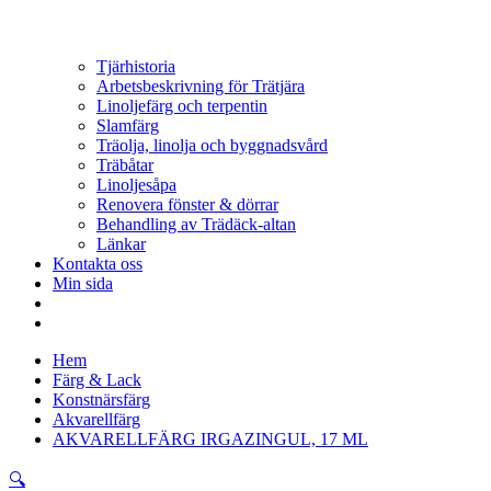
Tjärhistoria
Arbetsbeskrivning för Trätjära
Linoljefärg och terpentin
Slamfärg
Träolja, linolja och byggnadsvård
Träbåtar
Linoljesåpa
Renovera fönster & dörrar
Behandling av Trädäck-altan
Länkar
Kontakta oss
Min sida
Hem
Färg & Lack
Konstnärsfärg
Akvarellfärg
AKVARELLFÄRG IRGAZINGUL, 17 ML
🔍