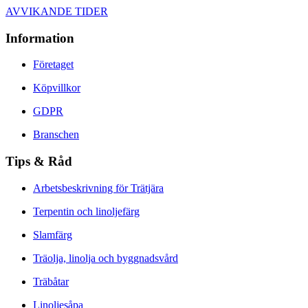
AVVIKANDE TIDER
Information
Företaget
Köpvillkor
GDPR
Branschen
Tips & Råd
Arbetsbeskrivning för Trätjära
Terpentin och linoljefärg
Slamfärg
Träolja, linolja och byggnadsvård
Träbåtar
Linoljesåpa