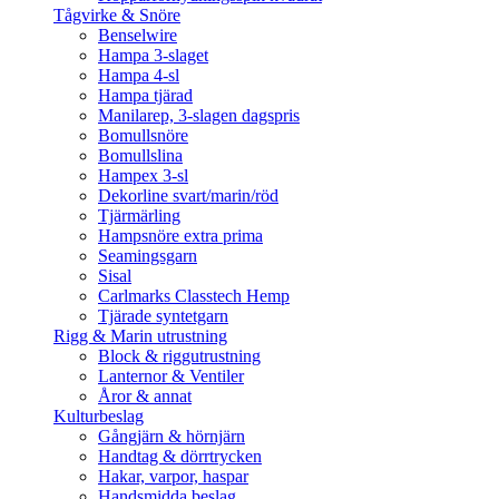
Tågvirke & Snöre
Benselwire
Hampa 3-slaget
Hampa 4-sl
Hampa tjärad
Manilarep, 3-slagen dagspris
Bomullsnöre
Bomullslina
Hampex 3-sl
Dekorline svart/marin/röd
Tjärmärling
Hampsnöre extra prima
Seamingsgarn
Sisal
Carlmarks Classtech Hemp
Tjärade syntetgarn
Rigg & Marin utrustning
Block & riggutrustning
Lanternor & Ventiler
Åror & annat
Kulturbeslag
Gångjärn & hörnjärn
Handtag & dörrtrycken
Hakar, varpor, haspar
Handsmidda beslag