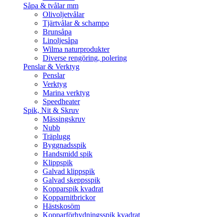
Såpa & tvålar mm
Olivoljetvålar
Tjärtvålar & schampo
Brunsåpa
Linoljesåpa
Wilma naturprodukter
Diverse rengöring, polering
Penslar & Verktyg
Penslar
Verktyg
Marina verktyg
Speedheater
Spik, Nit & Skruv
Mässingskruv
Nubb
Träplugg
Byggnadsspik
Handsmidd spik
Klippspik
Galvad klippspik
Galvad skeppsspik
Kopparspik kvadrat
Kopparnitbrickor
Hästskosöm
Kopparförhydningsspik kvadrat