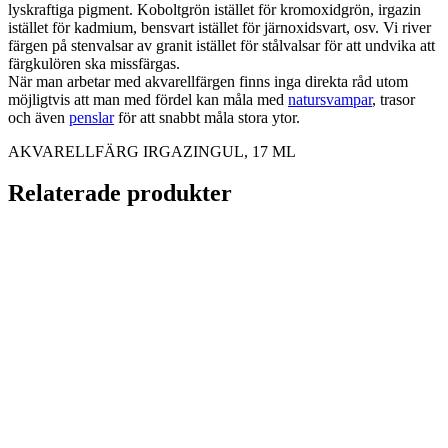
lyskraftiga pigment. Koboltgrön istället för kromoxidgrön, irgazin
istället för kadmium, bensvart istället för järnoxidsvart, osv. Vi river
färgen på stenvalsar av granit istället för stålvalsar för att undvika att
färgkulören ska missfärgas.
När man arbetar med akvarellfärgen finns inga direkta råd utom
möjligtvis att man med fördel kan måla med
natursvampar
, trasor
och även
penslar
för att snabbt måla stora ytor.
AKVARELLFÄRG IRGAZINGUL, 17 ML
Relaterade produkter