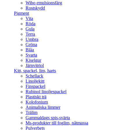
Wibo emulsionsfärg
Rostskydd
Pigment
Vita
Röda
Gula
Terra
Umbra
Gröna
Blåa
Svarta
Kiselgur
Järnvitriol
Kitt, spackel, lim, harts
Schellack
Linoljekitt
Finspackel
Rubinol linoljespackel
Plastiskt trä
Kolofonium
Animaliska limmer
Trälim
Gammaldags spis-svärta
Ms-produkter till foglim, nåtmassa
Pulverbets