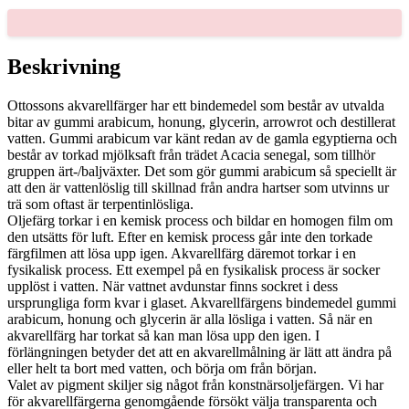
ML
mängd
Beskrivning
Ottossons akvarellfärger har ett bindemedel som består av utvalda
bitar av gummi arabicum, honung, glycerin, arrowrot och destillerat
vatten. Gummi arabicum var känt redan av de gamla egyptierna och
består av torkad mjölksaft från trädet Acacia senegal, som tillhör
gruppen ärt-/baljväxter. Det som gör gummi arabicum så speciellt är
att den är vattenlöslig till skillnad från andra hartser som utvinns ur
trä som oftast är terpentinlösliga.
Oljefärg torkar i en kemisk process och bildar en homogen film om
den utsätts för luft. Efter en kemisk process går inte den torkade
färgfilmen att lösa upp igen. Akvarellfärg däremot torkar i en
fysikalisk process. Ett exempel på en fysikalisk process är socker
upplöst i vatten. När vattnet avdunstar finns sockret i dess
ursprungliga form kvar i glaset. Akvarellfärgens bindemedel gummi
arabicum, honung och glycerin är alla lösliga i vatten. Så när en
akvarellfärg har torkat så kan man lösa upp den igen. I
förlängningen betyder det att en akvarellmålning är lätt att ändra på
eller helt ta bort med vatten, och börja om från början.
Valet av pigment skiljer sig något från konstnärsoljefärgen. Vi har
för akvarellfärgerna genomgående försökt välja transparenta och