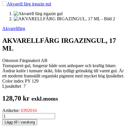
Akvarellfärg
AKVARELLFÄRG IRGAZINGUL, 17
ML
Ottosson Färgmakeri AB
Transparent gul, fungerar både som anhopare och kraftig bitare.
Ändrar kulör i tunnare skikt, från tydligt grönaktig till varmt gul. Är
ett modernt framställt organiskt pigment med mycket hög ljusäkthet.
Color index PY 129
Ljusäkthet 7
128,70
kr
exkl.moms
Artikelnr:
0392016
AKVARELLFÄRG
IRGAZINGUL,
Lägg till i varukorg
17