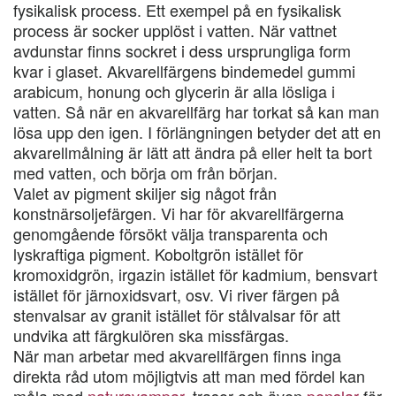
fysikalisk process. Ett exempel på en fysikalisk
process är socker upplöst i vatten. När vattnet
avdunstar finns sockret i dess ursprungliga form
kvar i glaset. Akvarellfärgens bindemedel gummi
arabicum, honung och glycerin är alla lösliga i
vatten. Så när en akvarellfärg har torkat så kan man
lösa upp den igen. I förlängningen betyder det att en
akvarellmålning är lätt att ändra på eller helt ta bort
med vatten, och börja om från början.
Valet av pigment skiljer sig något från
konstnärsoljefärgen. Vi har för akvarellfärgerna
genomgående försökt välja transparenta och
lyskraftiga pigment. Koboltgrön istället för
kromoxidgrön, irgazin istället för kadmium, bensvart
istället för järnoxidsvart, osv. Vi river färgen på
stenvalsar av granit istället för stålvalsar för att
undvika att färgkulören ska missfärgas.
När man arbetar med akvarellfärgen finns inga
direkta råd utom möjligtvis att man med fördel kan