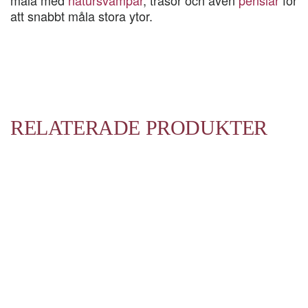
måla med
natursvampar
, trasor och även
penslar
för
att snabbt måla stora ytor.
RELATERADE PRODUKTER