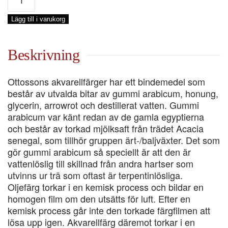
VISMUT
VANADATE
Lägg till i varukorg
GUL,
17
ML
Beskrivning
mängd
Ottossons akvarellfärger har ett bindemedel som
består av utvalda bitar av gummi arabicum, honung,
glycerin, arrowrot och destillerat vatten. Gummi
arabicum var känt redan av de gamla egyptierna
och består av torkad mjölksaft från trädet Acacia
senegal, som tillhör gruppen ärt-/baljväxter. Det som
gör gummi arabicum så speciellt är att den är
vattenlöslig till skillnad från andra hartser som
utvinns ur trä som oftast är terpentinlösliga.
Oljefärg torkar i en kemisk process och bildar en
homogen film om den utsätts för luft. Efter en
kemisk process går inte den torkade färgfilmen att
lösa upp igen. Akvarellfärg däremot torkar i en