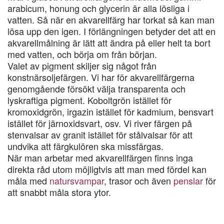
arabicum, honung och glycerin är alla lösliga i
vatten. Så när en akvarellfärg har torkat så kan man
lösa upp den igen. I förlängningen betyder det att en
akvarellmålning är lätt att ändra på eller helt ta bort
med vatten, och börja om från början.
Valet av pigment skiljer sig något från
konstnärsoljefärgen. Vi har för akvarellfärgerna
genomgående försökt välja transparenta och
lyskraftiga pigment. Koboltgrön istället för
kromoxidgrön, irgazin istället för kadmium, bensvart
istället för järnoxidsvart, osv. Vi river färgen på
stenvalsar av granit istället för stålvalsar för att
undvika att färgkulören ska missfärgas.
När man arbetar med akvarellfärgen finns inga
direkta råd utom möjligtvis att man med fördel kan
måla med
natursvampar
, trasor och även
penslar
för
att snabbt måla stora ytor.