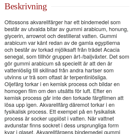
mängd
Beskrivning
Ottossons akvarellfärger har ett bindemedel som
består av utvalda bitar av gummi arabicum, honung,
glycerin, arrowrot och destillerat vatten. Gummi
arabicum var känt redan av de gamla egyptierna
och består av torkad mjölksaft från trädet Acacia
senegal, som tillhör gruppen ärt-/baljväxter. Det som
gör gummi arabicum så speciellt är att den är
vattenlöslig till skillnad från andra hartser som
utvinns ur trä som oftast är terpentinlösliga.
Oljefärg torkar i en kemisk process och bildar en
homogen film om den utsätts för luft. Efter en
kemisk process går inte den torkade färgfilmen att
lösa upp igen. Akvarellfärg däremot torkar i en
fysikalisk process. Ett exempel på en fysikalisk
process är socker upplöst i vatten. När vattnet
avdunstar finns sockret i dess ursprungliga form
kvar i glaset. Akvarellfärgens bindemedel gummi