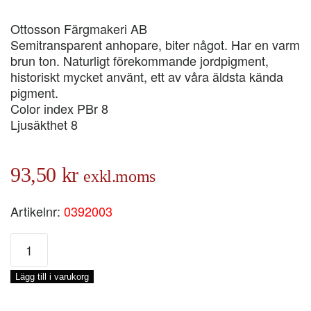
Ottosson Färgmakeri AB
Semitransparent anhopare, biter något. Har en varm
brun ton. Naturligt förekommande jordpigment,
historiskt mycket använt, ett av våra äldsta kända
pigment.
Color index PBr 8
Ljusäkthet 8
93,50
kr
exkl.moms
Artikelnr:
0392003
AKVARELLFÄRG
RÅ
UMBRA,
Lägg till i varukorg
17
ML