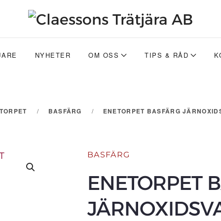
JARE
NYHETER
OM OSS
TIPS & RÅD
K
ETORPET
BASFÄRG
ENETORPET BASFÄRG JÄRNOXIDSV
BASFÄRG
ENETORPET 
JÄRNOXIDSVAR