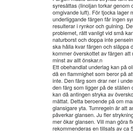
syresättas (linoljan torkar genom 
omgivande luft). För tjocka lager m
underliggande färgen får ingen syre
resulterar i rynkor och gulning. 
problemet, rätt vanligt vid små ka
naturborst och doppa inte penseln
ska hålla kvar färgen och släppa
kommer överskottet av färgen att
minst av allt önskar.n
Ett obehandlat underlag kan på oli
då en flammighet som beror på att
inte. Den färg som drar ner i unde
den färg som ligger på de ställen
kan då antingen stryka av överskotte
mättat. Detta beroende på om man 
glansigare yta. Tumregeln är att a
påverkar glansen. Ju fler strykni
mer ökar glansen. Vill man göra f
rekommenderas en tillsats av ca