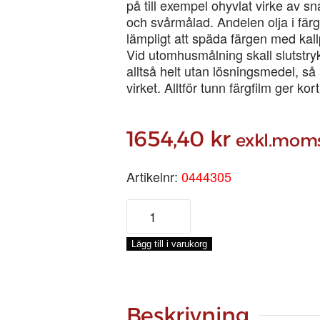
på till exempel ohyvlat virke av 
och svårmålad. Andelen olja i färg
lämpligt att späda färgen med kall
Vid utomhusmålning skall slutstryk
alltså helt utan lösningsmedel, så 
virket. Alltför tunn färgfilm ger ko
1654,40
kr
exkl.mom
Artikelnr:
0444305
ENETORPET
BASFÄRG
JÄRNOXIDSVART,
Lägg till i varukorg
5-
LIT
mängd
Beskrivning