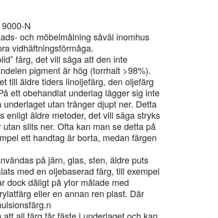
S 9000-N
nads- och möbelmålning såväl inomhus
ra vidhäftningsförmåga.
d” färg, det vill säga att den inte
andelen pigment är hög (torrhalt >98%).
till äldre tiders linoljefärg, den oljefärg
På ett obehandlat underlag lägger sig inte
 underlaget utan tränger djupt ner. Detta
 enligt äldre metoder, det vill säga stryks
 utan slits ner. Ofta kan man se detta på
xempel ett handtag är borta, medan färgen
nvändas på järn, glas, sten, äldre puts
ats med en oljebaserad färg, till exempel
ar dock dåligt på ytor målade med
ylatfärg eller en annan ren plast. Där
ulsionsfärg.n
att all färg får fäste i underlaget och kan