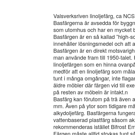
Valsverksriven linoljefärg, ca NC
Basfärgerna är avsedda för bygg
som utomhus och har en mycket b
Basfärgen är en så kallad ”high-soli
innehåller lösningsmedel och att 
Basfärgen är en direkt motsvarighet 
man använde fram till 1950-talet. 
linoljefärgen som en hinna ovanpå
medför att en linoljefärg som målas
tunt i många omgångar, inte flagar
äldre möbler där färgen vid till e
på resten av möbeln är intakt.n
Basfärg kan förutom på trä även a
mm. Även på ytor som tidigare mål
alkydoljefärg. Basfärgerna funger
vattenbaserad plastfärg såsom akr
rekommenderas istället Bifrost Em
Färgen måste alltid strykas tunt så 