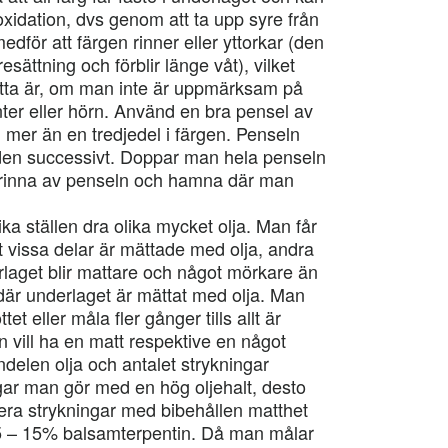
oxidation, dvs genom att ta upp syre från
edför att färgen rinner eller yttorkar (den
sättning och förblir länge våt), vilket
Detta är, om man inte är uppmärksam på
nter eller hörn. Använd en bra pensel av
 mer än en tredjedel i färgen. Penseln
 den successivt. Doppar man hela penseln
 rinna av penseln och hamna där man
ka ställen dra olika mycket olja. Man får
 vissa delar är mättade med olja, andra
rlaget blir mattare och något mörkare än
 där underlaget är mättat med olja. Man
t eller måla fler gånger tills allt är
vill ha en matt respektive en något
ndelen olja och antalet strykningar
ngar man gör med en hög oljehalt, desto
lera strykningar med bibehållen matthet
 5 – 15% balsamterpentin. Då man målar