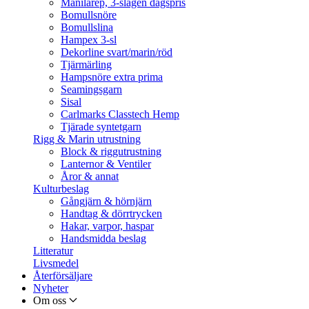
Manilarep, 3-slagen dagspris
Bomullsnöre
Bomullslina
Hampex 3-sl
Dekorline svart/marin/röd
Tjärmärling
Hampsnöre extra prima
Seamingsgarn
Sisal
Carlmarks Classtech Hemp
Tjärade syntetgarn
Rigg & Marin utrustning
Block & riggutrustning
Lanternor & Ventiler
Åror & annat
Kulturbeslag
Gångjärn & hörnjärn
Handtag & dörrtrycken
Hakar, varpor, haspar
Handsmidda beslag
Litteratur
Livsmedel
Återförsäljare
Nyheter
Om oss