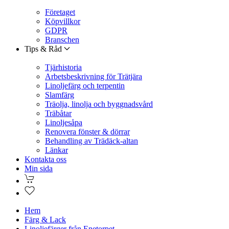
Företaget
Köpvillkor
GDPR
Branschen
Tips & Råd
Tjärhistoria
Arbetsbeskrivning för Trätjära
Linoljefärg och terpentin
Slamfärg
Träolja, linolja och byggnadsvård
Träbåtar
Linoljesåpa
Renovera fönster & dörrar
Behandling av Trädäck-altan
Länkar
Kontakta oss
Min sida
Hem
Färg & Lack
Linoljefärger från Enetorpet