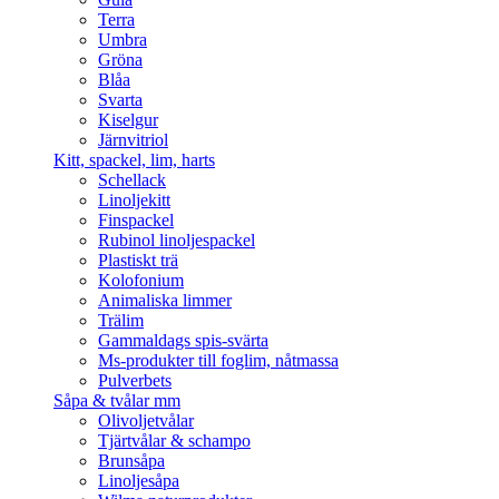
Terra
Umbra
Gröna
Blåa
Svarta
Kiselgur
Järnvitriol
Kitt, spackel, lim, harts
Schellack
Linoljekitt
Finspackel
Rubinol linoljespackel
Plastiskt trä
Kolofonium
Animaliska limmer
Trälim
Gammaldags spis-svärta
Ms-produkter till foglim, nåtmassa
Pulverbets
Såpa & tvålar mm
Olivoljetvålar
Tjärtvålar & schampo
Brunsåpa
Linoljesåpa