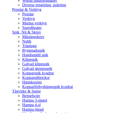
Wilma naturprodukter
Diverse rengöring, polering
Penslar & Verktyg
Penslar
Verktyg
Marina verktyg
Speedheater
Spik, Nit & Skruv
Mässingskruv
Nubb
Träplugg
Byggnadsspik
Handsmidd spik
Klippspik
Galvad klippspik
Galvad skeppsspik
Kopparspik kvadrat
Kopparnitbrickor
Hästskosöm
Kopparförhydningsspik kvadrat
Tågvirke & Snöre
Benselwire
Hampa 3-slaget
Hampa 4-sl
Hampa tjärad