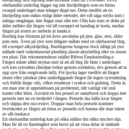
obehandlat underlag lägger sig inte linoljefärgen som en hinna
ovanpå underlaget utan tränger djupt ner. Detta medför att en
linoljefärg som målas enligt äldre metoder, det vill säga stryks tunt i
många omgångar, inte flagar utan slits ner. Ofta kan man se detta på
äldre möbler där färgen vid till exempel ett handtag är borta, medan
färgen på resten av möbeln är intakt.n
Basfärg kan förutom på trä även användas på järn, glas, sten, äldre
puts mm. Även på ytor som tidigare målats med en oljebaserad färg,
till exempel alkydoljefärg. Basfärgerna fungerar dock dåligt på ytor
målade med vattenbaserad plastfärg såsom akrylatfärg eller en annan
ren plast. Där rekommenderas istället Bifrost Emulsionsfärg.n
Färgen måste alltid strykas tunt så att all färg får fäste i underlaget
och kan syresättas (linoljan torkar genom oxidation, dvs genom att ta
upp syre från omgivande luft). För tjocka lager medför att färgen
rinner eller yttorkar (den underliggande färgen får ingen syresättning
och förblir länge våt), vilket resulterar i rynkor och gulning. Detta är,
om man inte är uppmärksam på problemet, rätt vanligt vid små
kanter eller hörn. Använd en bra pensel av naturborst och doppa inte
penseln mer än en tredjedel i färgen. Penseln ska hålla kvar färgen
och släppa den successivt. Doppar man hela penseln kommer
överskottet av färgen att rinna av penseln och hamna där man minst
av allt önskar.n
Ett obehandlat underlag kan på olika ställen dra olika mycket olja.
Man får då en flammighet som beror på att vissa delar är mättade