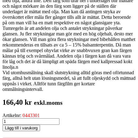
med olja, andra inte. Den färg som drar ner i underlaget blir mattare
och något mörkare än den färg som ligger på de ställen där
underlaget är mättat med olja. Man kan då antingen stryka av
överskottet eller måla fler gånger tills allt är mättat. Detta beroende
på om man vill ha en matt respektive en något glansigare yta.
Tumregeln är att andelen olja och antalet strykningar påverkar
glansen. Ju fler strykningar man gör med en hög oljehalt, desto mer
ökar glansen. Vill man göra flera strykningar med bibehållen matthet
rekommenderas en tillsats av ca 5 – 15% balsamterpentin. Då man
målar på till exempel ohyvlat virke av snabbvuxen gran kan färgen
kännas trög och svårmålad. Andelen olja i färgen kan då vara vara
för låg och det är då lämpligt att späda färgen med kallpressad kokt
linolja.n
Vid utomhusmålning skall slutstrykning alltid göras med oförtunnad
färg, alltså helt utan lösningsmedel, så att fullt oljeskydd och mättnad
uppnås i virket. Alltför tunn färgfilm ger kortare
ommålningsintervall.
166,40
kr
exkl.moms
Artikelnr:
0443301
ENETORPET
BASFÄRG
Lägg till i varukorg
JONATANS
BLÅ