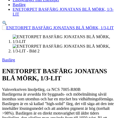
Basfärg
ENETORPET BASFÄRG JONATANS BLÅ MÖRK, 1/3-
LIT
Basfärg
ENETORPET BASFÄRG JONATANS
BLÅ MÖRK, 1/3-LIT
Valsverksriven linoljefärg, ca NCS 7005-R80B
Basfärgerna är avsedda för byggnads- och möbelmålning såväl
inomhus som utomhus och har en mycket bra vidhäftningsförmåga.
Basfärgen är en så kallad ”high-solid” färg, det vill säga att den inte
innehåller lösningsmedel och att andelen pigment är hög (torrhalt
>98%). Basfärgen är en direkt motsvarighet till äldre tiders
linoljefärg, den oljefärg man använde fram till 1950-talet. På ett