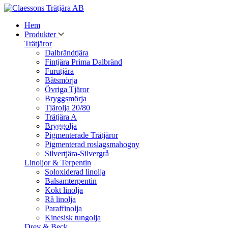
Hem
Produkter
Trätjäror
Dalbrändtjära
Fintjära Prima Dalbränd
Furutjära
Båtsmörja
Övriga Tjäror
Bryggsmörja
Tjärolja 20/80
Trätjära A
Bryggolja
Pigmenterade Trätjäror
Pigmenterad roslagsmahogny
Silvertjära-Silvergrå
Linoljor & Terpentin
Soloxiderad linolja
Balsamterpentin
Kokt linolja
Rå linolja
Paraffinolja
Kinesisk tungolja
Drev & Beck