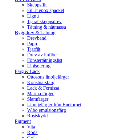
Skeppsfilt
Fill-it epoxispackel
Lignu
Tjärat skeppsdrev
Tätning & nåtmassa
Byggdrev & Tätning
Drevband
Papp
Tjärfilt
Drev av linfiber
Fönstertätningslist
Linisolering
Färg & Lack
Ottosons linoljefärger
Konstnärsfärg
Lack & Fernissa
Marina färger
Slamfärger
Linoljefärger från Enetorpet
Wibo emulsionsfärg
Rostskydd
Pigment
Vita
Röda
Gula