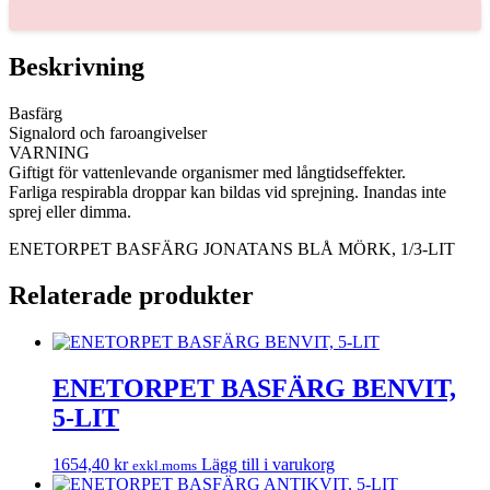
MÖRK,
1/3-
LIT
Beskrivning
mängd
Basfärg
Signalord och faroangivelser
VARNING
Giftigt för vattenlevande organismer med långtidseffekter.
Farliga respirabla droppar kan bildas vid sprejning. Inandas inte
sprej eller dimma.
ENETORPET BASFÄRG JONATANS BLÅ MÖRK, 1/3-LIT
Relaterade produkter
ENETORPET BASFÄRG BENVIT,
5-LIT
1654,40
kr
Lägg till i varukorg
exkl.moms