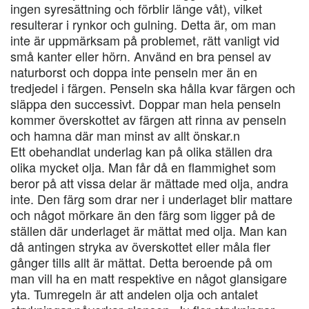
ingen syresättning och förblir länge våt), vilket
resulterar i rynkor och gulning. Detta är, om man
inte är uppmärksam på problemet, rätt vanligt vid
små kanter eller hörn. Använd en bra pensel av
naturborst och doppa inte penseln mer än en
tredjedel i färgen. Penseln ska hålla kvar färgen och
släppa den successivt. Doppar man hela penseln
kommer överskottet av färgen att rinna av penseln
och hamna där man minst av allt önskar.n
Ett obehandlat underlag kan på olika ställen dra
olika mycket olja. Man får då en flammighet som
beror på att vissa delar är mättade med olja, andra
inte. Den färg som drar ner i underlaget blir mattare
och något mörkare än den färg som ligger på de
ställen där underlaget är mättat med olja. Man kan
då antingen stryka av överskottet eller måla fler
gånger tills allt är mättat. Detta beroende på om
man vill ha en matt respektive en något glansigare
yta. Tumregeln är att andelen olja och antalet