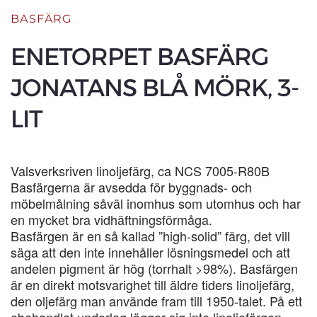
BASFÄRG
ENETORPET BASFÄRG
JONATANS BLÅ MÖRK, 3-
LIT
Valsverksriven linoljefärg, ca NCS 7005-R80B
Basfärgerna är avsedda för byggnads- och
möbelmålning såväl inomhus som utomhus och har
en mycket bra vidhäftningsförmåga.
Basfärgen är en så kallad ”high-solid” färg, det vill
säga att den inte innehåller lösningsmedel och att
andelen pigment är hög (torrhalt >98%). Basfärgen
är en direkt motsvarighet till äldre tiders linoljefärg,
den oljefärg man använde fram till 1950-talet. På ett