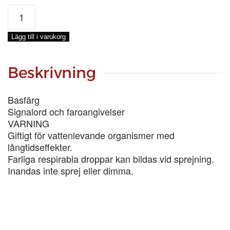
ENETORPET
BASFÄRG
JONATANS
Lägg till i varukorg
BLÅ
MÖRK,
3-
Beskrivning
LIT
mängd
Basfärg
Signalord och faroangivelser
VARNING
Giftigt för vattenlevande organismer med
långtidseffekter.
Farliga respirabla droppar kan bildas vid sprejning.
Inandas inte sprej eller dimma.