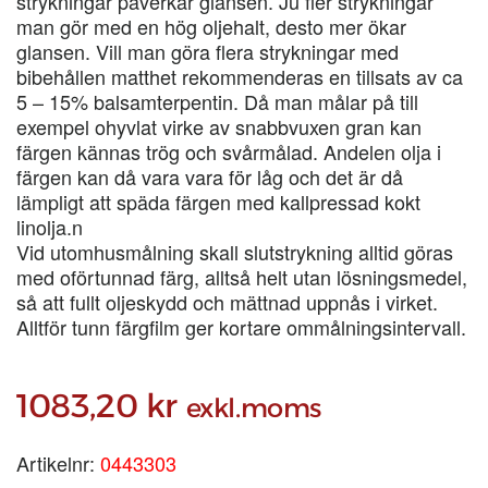
strykningar påverkar glansen. Ju fler strykningar
man gör med en hög oljehalt, desto mer ökar
glansen. Vill man göra flera strykningar med
bibehållen matthet rekommenderas en tillsats av ca
5 – 15% balsamterpentin. Då man målar på till
exempel ohyvlat virke av snabbvuxen gran kan
färgen kännas trög och svårmålad. Andelen olja i
färgen kan då vara vara för låg och det är då
lämpligt att späda färgen med kallpressad kokt
linolja.n
Vid utomhusmålning skall slutstrykning alltid göras
med oförtunnad färg, alltså helt utan lösningsmedel,
så att fullt oljeskydd och mättnad uppnås i virket.
Alltför tunn färgfilm ger kortare ommålningsintervall.
1083,20
kr
exkl.moms
Artikelnr:
0443303