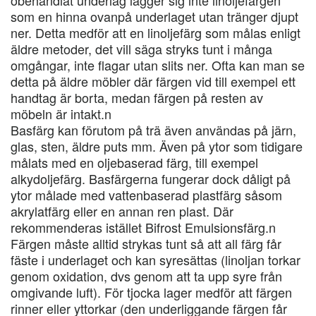
obehandlat underlag lägger sig inte linoljefärgen
som en hinna ovanpå underlaget utan tränger djupt
ner. Detta medför att en linoljefärg som målas enligt
äldre metoder, det vill säga stryks tunt i många
omgångar, inte flagar utan slits ner. Ofta kan man se
detta på äldre möbler där färgen vid till exempel ett
handtag är borta, medan färgen på resten av
möbeln är intakt.n
Basfärg kan förutom på trä även användas på järn,
glas, sten, äldre puts mm. Även på ytor som tidigare
målats med en oljebaserad färg, till exempel
alkydoljefärg. Basfärgerna fungerar dock dåligt på
ytor målade med vattenbaserad plastfärg såsom
akrylatfärg eller en annan ren plast. Där
rekommenderas istället Bifrost Emulsionsfärg.n
Färgen måste alltid strykas tunt så att all färg får
fäste i underlaget och kan syresättas (linoljan torkar
genom oxidation, dvs genom att ta upp syre från
omgivande luft). För tjocka lager medför att färgen
rinner eller yttorkar (den underliggande färgen får