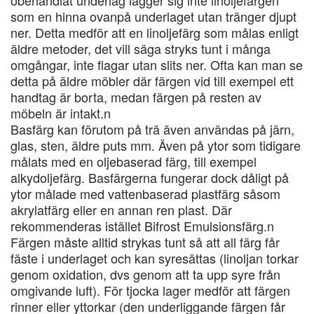
obehandlat underlag lägger sig inte linoljefärgen
som en hinna ovanpå underlaget utan tränger djupt
ner. Detta medför att en linoljefärg som målas enligt
äldre metoder, det vill säga stryks tunt i många
omgångar, inte flagar utan slits ner. Ofta kan man se
detta på äldre möbler där färgen vid till exempel ett
handtag är borta, medan färgen på resten av
möbeln är intakt.n
Basfärg kan förutom på trä även användas på järn,
glas, sten, äldre puts mm. Även på ytor som tidigare
målats med en oljebaserad färg, till exempel
alkydoljefärg. Basfärgerna fungerar dock dåligt på
ytor målade med vattenbaserad plastfärg såsom
akrylatfärg eller en annan ren plast. Där
rekommenderas istället Bifrost Emulsionsfärg.n
Färgen måste alltid strykas tunt så att all färg får
fäste i underlaget och kan syresättas (linoljan torkar
genom oxidation, dvs genom att ta upp syre från
omgivande luft). För tjocka lager medför att färgen
rinner eller yttorkar (den underliggande färgen får