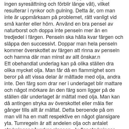
ingen syresättning och förblir länge våt), vilket
resulterar i rynkor och gulning. Detta är, om man
inte är uppmärksam på problemet, rätt vanligt vid
små kanter eller hörn. Använd en bra pensel av
naturborst och doppa inte penseln mer än en
tredjedel i färgen. Penseln ska hålla kvar färgen och
släppa den successivt. Doppar man hela penseln
kommer överskottet av färgen att rinna av penseln
och hamna där man minst av allt önskar.n
Ett obehandlat underlag kan på olika ställen dra
olika mycket olja. Man får då en flammighet som
beror på att vissa delar är mättade med olja, andra
inte. Den färg som drar ner i underlaget blir mattare
och något mörkare än den färg som ligger på de
ställen där underlaget är mättat med olja. Man kan
då antingen stryka av överskottet eller måla fler
gånger tills allt är mättat. Detta beroende på om
man vill ha en matt respektive en något glansigare
yta. Tumregeln är att andelen olja och antalet