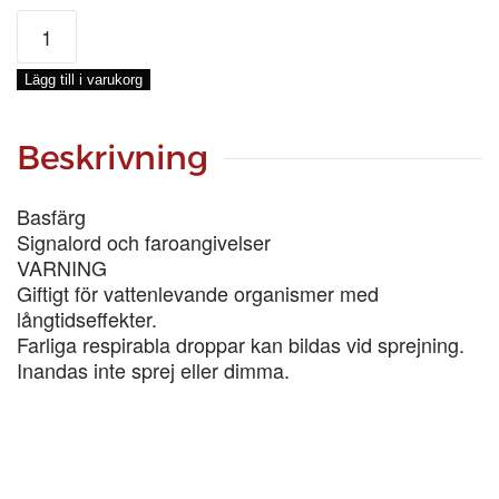
ENETORPET
BASFÄRG
JONATANS
Lägg till i varukorg
BLÅ
MÖRK,
5-
Beskrivning
LIT
mängd
Basfärg
Signalord och faroangivelser
VARNING
Giftigt för vattenlevande organismer med
långtidseffekter.
Farliga respirabla droppar kan bildas vid sprejning.
Inandas inte sprej eller dimma.