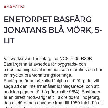
BASFÄRG
ENETORPET BASFÄRG
JONATANS BLÅ MÖRK, 5-
LIT
Valsverksriven linoljefärg, ca NCS 7005-R80B
Basfärgerna är avsedda för byggnads- och
möbelmålning såväl inomhus som utomhus och har
en mycket bra vidhäftningsförmåga.
Basfärgen är en så kallad ”high-solid” färg, det vill
säga att den inte innehåller lösningsmedel och att
andelen pigment är hög (torrhalt >98%). Basfärgen
är en direkt motsvarighet till äldre tiders linoljefärg,
den oljefärg man använde fram till 1950-talet. På ett