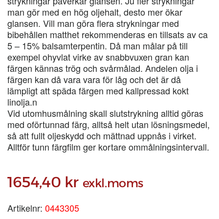
strykningar påverkar glansen. Ju fler strykningar
man gör med en hög oljehalt, desto mer ökar
glansen. Vill man göra flera strykningar med
bibehållen matthet rekommenderas en tillsats av ca
5 – 15% balsamterpentin. Då man målar på till
exempel ohyvlat virke av snabbvuxen gran kan
färgen kännas trög och svårmålad. Andelen olja i
färgen kan då vara vara för låg och det är då
lämpligt att späda färgen med kallpressad kokt
linolja.n
Vid utomhusmålning skall slutstrykning alltid göras
med oförtunnad färg, alltså helt utan lösningsmedel,
så att fullt oljeskydd och mättnad uppnås i virket.
Alltför tunn färgfilm ger kortare ommålningsintervall.
1654,40
kr
exkl.moms
Artikelnr:
0443305