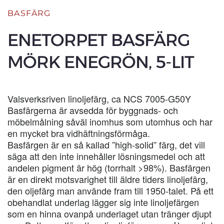
BASFÄRG
ENETORPET BASFÄRG
MÖRK ENEGRÖN, 5-LIT
Valsverksriven linoljefärg, ca NCS 7005-G50Y
Basfärgerna är avsedda för byggnads- och
möbelmålning såväl inomhus som utomhus och har
en mycket bra vidhäftningsförmåga.
Basfärgen är en så kallad ”high-solid” färg, det vill
säga att den inte innehåller lösningsmedel och att
andelen pigment är hög (torrhalt >98%). Basfärgen
är en direkt motsvarighet till äldre tiders linoljefärg,
den oljefärg man använde fram till 1950-talet. På ett
obehandlat underlag lägger sig inte linoljefärgen
som en hinna ovanpå underlaget utan tränger djupt