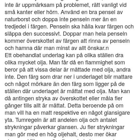
inte är uppmärksam på problemet, rätt vanligt vid
små kanter eller hörn. Använd en bra pensel av
naturborst och doppa inte penseln mer än en
tredjedel i färgen. Penseln ska hålla kvar färgen och
släppa den successivt. Doppar man hela penseln
kommer överskottet av färgen att rinna av penseln
och hamna där man minst av allt önskar.n
Ett obehandlat underlag kan på olika ställen dra
olika mycket olja. Man får då en flammighet som
beror på att vissa delar är mättade med olja, andra
inte. Den färg som drar ner i underlaget blir mattare
och något mörkare än den färg som ligger på de
ställen där underlaget är mättat med olja. Man kan
då antingen stryka av överskottet eller måla fler
gånger tills allt är mättat. Detta beroende på om
man vill ha en matt respektive en något glansigare
yta. Tumregeln är att andelen olja och antalet
strykningar påverkar glansen. Ju fler strykningar
man gör med en hög oljehalt, desto mer ökar