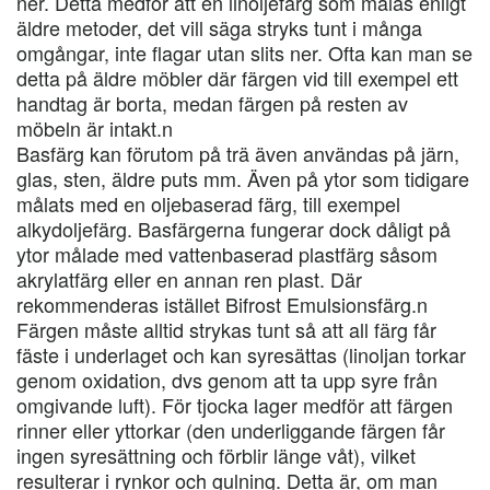
ner. Detta medför att en linoljefärg som målas enligt
äldre metoder, det vill säga stryks tunt i många
omgångar, inte flagar utan slits ner. Ofta kan man se
detta på äldre möbler där färgen vid till exempel ett
handtag är borta, medan färgen på resten av
möbeln är intakt.n
Basfärg kan förutom på trä även användas på järn,
glas, sten, äldre puts mm. Även på ytor som tidigare
målats med en oljebaserad färg, till exempel
alkydoljefärg. Basfärgerna fungerar dock dåligt på
ytor målade med vattenbaserad plastfärg såsom
akrylatfärg eller en annan ren plast. Där
rekommenderas istället Bifrost Emulsionsfärg.n
Färgen måste alltid strykas tunt så att all färg får
fäste i underlaget och kan syresättas (linoljan torkar
genom oxidation, dvs genom att ta upp syre från
omgivande luft). För tjocka lager medför att färgen
rinner eller yttorkar (den underliggande färgen får
ingen syresättning och förblir länge våt), vilket
resulterar i rynkor och gulning. Detta är, om man