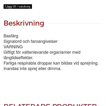
MÖRK
Lägg till i varukorg
ENEGRÖN,
5-
LIT
Beskrivning
mängd
Basfärg
Signalord och faroangivelser
VARNING
Giftigt för vattenlevande organismer med
långtidseffekter.
Farliga respirabla droppar kan bildas vid sprejning.
Inandas inte sprej eller dimma.