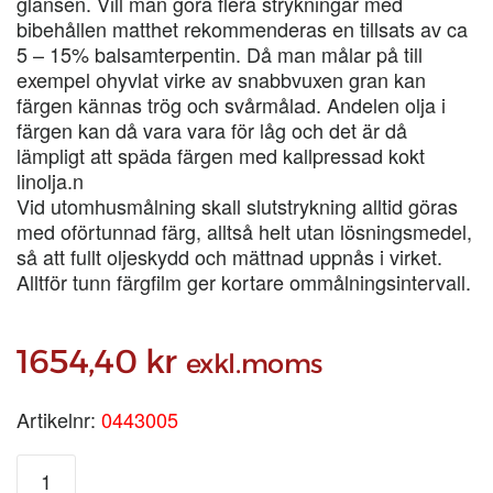
glansen. Vill man göra flera strykningar med
bibehållen matthet rekommenderas en tillsats av ca
5 – 15% balsamterpentin. Då man målar på till
exempel ohyvlat virke av snabbvuxen gran kan
färgen kännas trög och svårmålad. Andelen olja i
färgen kan då vara vara för låg och det är då
lämpligt att späda färgen med kallpressad kokt
linolja.n
Vid utomhusmålning skall slutstrykning alltid göras
med oförtunnad färg, alltså helt utan lösningsmedel,
så att fullt oljeskydd och mättnad uppnås i virket.
Alltför tunn färgfilm ger kortare ommålningsintervall.
1654,40
kr
exkl.moms
Artikelnr:
0443005
ENETORPET
BASFÄRG