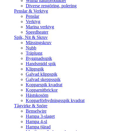
Wilma naturprodukter
Diverse rengöring, polering
Penslar & Verktyg
Penslar
Verktyg
Marina verktyg
Speedheater
Spik, Nit & Skruv
Mässingskruv
Nubb
Träplugg
Byggnadsspik
Handsmidd spik
Klippspik
Galvad klippspik
Galvad skeppsspik
Kopparspik kvadrat
Kopparnitbrickor
Hästskosöm
Kopparförhydningsspik kvadrat
Tågvirke & Snöre
Benselwire
Hampa 3-slaget
Hampa 4-sl
Hampa tjärad