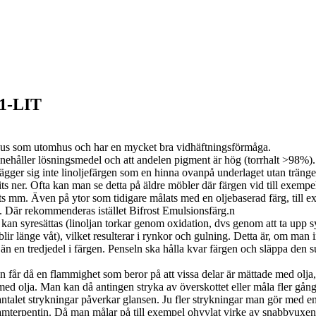
1-LIT
us som utomhus och har en mycket bra vidhäftningsförmåga.
innehåller lösningsmedel och att andelen pigment är hög (torrhalt >98%). B
ägger sig inte linoljefärgen som en hinna ovanpå underlaget utan tränger
lits ner. Ofta kan man se detta på äldre möbler där färgen vid till exemp
uts mm. Även på ytor som tidigare målats med en oljebaserad färg, till 
t. Där rekommenderas istället Bifrost Emulsionsfärg.n
och kan syresättas (linoljan torkar genom oxidation, dvs genom att ta upp 
blir länge våt), vilket resulterar i rynkor och gulning. Detta är, om man
än en tredjedel i färgen. Penseln ska hålla kvar färgen och släppa den 
n får då en flammighet som beror på att vissa delar är mättade med olja,
ed olja. Man kan då antingen stryka av överskottet eller måla fler gånge
antalet strykningar påverkar glansen. Ju fler strykningar man gör med en
amterpentin. Då man målar på till exempel ohyvlat virke av snabbvuxen