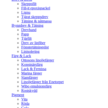
Skeppsfilt
Fill-it epoxispackel
Lignu
Tjärat skeppsdrev
Tätning & nåtmassa
Byggdrev & Tätning
Drevband
Papp
Tjärfilt
Drev av linfiber
Fönstertätningslist
Linisolering
Färg & Lack
Ottosons linoljefärger
Konstnärsfärg
Lack & Fernissa
Marina färger
Slamfärger
Linoljefärger från Enetorpet
Wibo emulsionsfärg
Rostskydd
Pigment
Vita
Röda
Gula