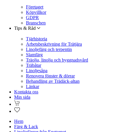
Företaget
Köpvillkor
GDPR
Branschen
Tips & Råd
Tjärhistoria
Arbetsbeskrivning för Trätjära
Linoljefärg och terpentin
Slamfärg
Träolja, linolja och byggnadsvård
Träbåtar
Linoljesåpa
Renovera fönster & dörrar
Behandling av Trädäck-altan
Länkar
Kontakta oss
Min sida
Hem
Färg & Lack
Linoljefärger från Enetorpet