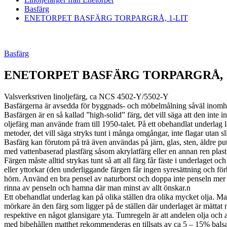
Basfärg
ENETORPET BASFÄRG TORPARGRÅ, 1-LIT
Basfärg
ENETORPET BASFÄRG TORPARGRÅ, 
Valsverksriven linoljefärg, ca NCS 4502-Y/5502-Y
Basfärgerna är avsedda för byggnads- och möbelmålning såväl inomh
Basfärgen är en så kallad ”high-solid” färg, det vill säga att den inte 
oljefärg man använde fram till 1950-talet. På ett obehandlat underlag l
metoder, det vill säga stryks tunt i många omgångar, inte flagar utan s
Basfärg kan förutom på trä även användas på järn, glas, sten, äldre p
med vattenbaserad plastfärg såsom akrylatfärg eller en annan ren plas
Färgen måste alltid strykas tunt så att all färg får fäste i underlaget 
eller yttorkar (den underliggande färgen får ingen syresättning och för
hörn. Använd en bra pensel av naturborst och doppa inte penseln mer 
rinna av penseln och hamna där man minst av allt önskar.n
Ett obehandlat underlag kan på olika ställen dra olika mycket olja. Ma
mörkare än den färg som ligger på de ställen där underlaget är mättat m
respektive en något glansigare yta. Tumregeln är att andelen olja och 
med bibehållen matthet rekommenderas en tillsats av ca 5 – 15% bals