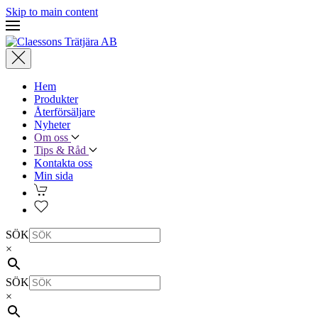
Skip to main content
Hem
Produkter
Återförsäljare
Nyheter
Om oss
Tips & Råd
Kontakta oss
Min sida
SÖK
×
SÖK
×