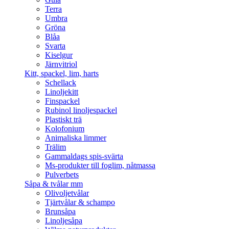
Terra
Umbra
Gröna
Blåa
Svarta
Kiselgur
Järnvitriol
Kitt, spackel, lim, harts
Schellack
Linoljekitt
Finspackel
Rubinol linoljespackel
Plastiskt trä
Kolofonium
Animaliska limmer
Trälim
Gammaldags spis-svärta
Ms-produkter till foglim, nåtmassa
Pulverbets
Såpa & tvålar mm
Olivoljetvålar
Tjärtvålar & schampo
Brunsåpa
Linoljesåpa