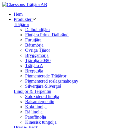
Hem
Produkter
Trätjäror
Dalbrändtjära
Fintjära Prima Dalbränd
Furutjära
Båtsmörja
Övriga Tjäror
Bryggsmörja
Tjärolja 20/80
Trätjära A
Bryggolja
Pigmenterade Trätjäror
Pigmenterad roslagsmahogny
Silvertjära-Silvergrå
Linoljor & Terpentin
Soloxiderad linolja
Balsamterpentin
Kokt linolja
Rå linolja
Paraffinolja
Kinesisk tungolja
Drev & Beck