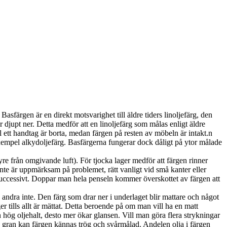
asfärgen är en direkt motsvarighet till äldre tiders linoljefärg, den
 djupt ner. Detta medför att en linoljefärg som målas enligt äldre
el ett handtag är borta, medan färgen på resten av möbeln är intakt.n
exempel alkydoljefärg. Basfärgerna fungerar dock dåligt på ytor målade
syre från omgivande luft). För tjocka lager medför att färgen rinner
 inte är uppmärksam på problemet, rätt vanligt vid små kanter eller
successivt. Doppar man hela penseln kommer överskottet av färgen att
 andra inte. Den färg som drar ner i underlaget blir mattare och något
r tills allt är mättat. Detta beroende på om man vill ha en matt
 hög oljehalt, desto mer ökar glansen. Vill man göra flera strykningar
 gran kan färgen kännas trög och svårmålad. Andelen olja i färgen