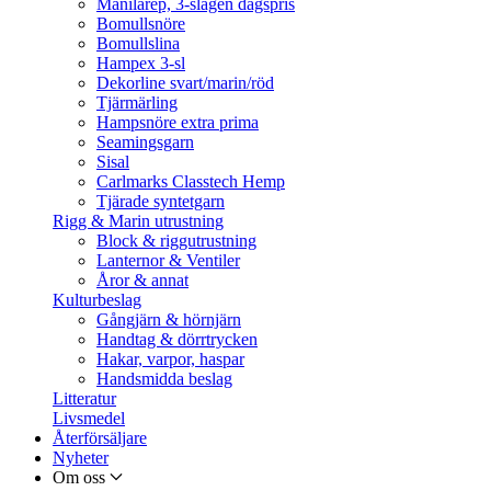
Manilarep, 3-slagen dagspris
Bomullsnöre
Bomullslina
Hampex 3-sl
Dekorline svart/marin/röd
Tjärmärling
Hampsnöre extra prima
Seamingsgarn
Sisal
Carlmarks Classtech Hemp
Tjärade syntetgarn
Rigg & Marin utrustning
Block & riggutrustning
Lanternor & Ventiler
Åror & annat
Kulturbeslag
Gångjärn & hörnjärn
Handtag & dörrtrycken
Hakar, varpor, haspar
Handsmidda beslag
Litteratur
Livsmedel
Återförsäljare
Nyheter
Om oss