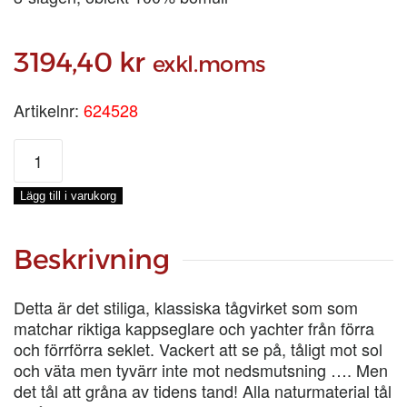
3194,40
kr
exkl.moms
Artikelnr:
624528
BOMULL
Ø
10
Lägg till i varukorg
MM,
SPOLE
220-
Beskrivning
M
mängd
Detta är det stiliga, klassiska tågvirket som som
matchar riktiga kappseglare och yachter från förra
och förrförra seklet. Vackert att se på, tåligt mot sol
och väta men tyvärr inte mot nedsmutsning …. Men
det tål att gråna av tidens tand! Alla naturmaterial tål