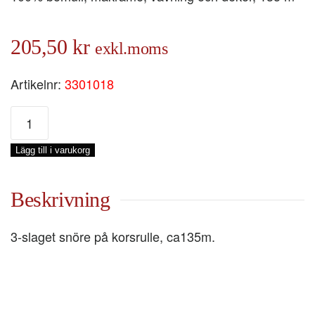
205,50
kr
exkl.moms
Artikelnr:
3301018
BOMULL
12/45
Ø
Lägg till i varukorg
2,5
MM,
GRÅ,
Beskrivning
0,5-
KG
3-slaget snöre på korsrulle, ca135m.
mängd