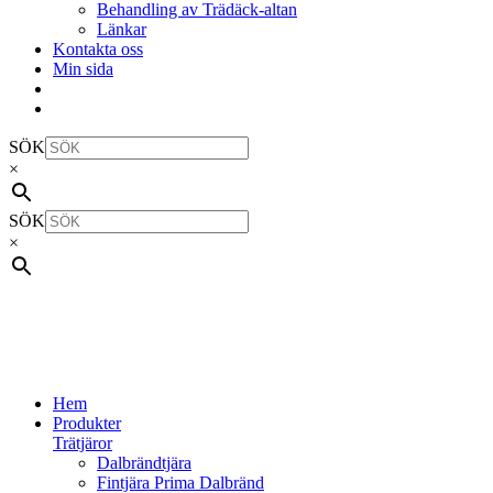
Behandling av Trädäck-altan
Länkar
Kontakta oss
Min sida
SÖK
×
SÖK
×
Hem
Produkter
Trätjäror
Dalbrändtjära
Fintjära Prima Dalbränd