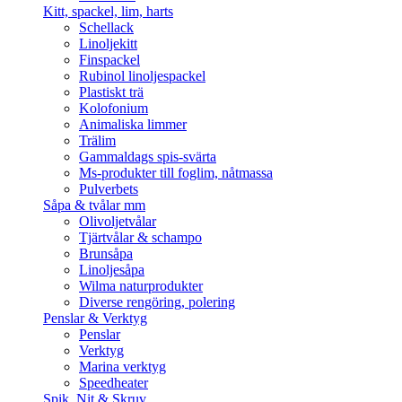
Kitt, spackel, lim, harts
Schellack
Linoljekitt
Finspackel
Rubinol linoljespackel
Plastiskt trä
Kolofonium
Animaliska limmer
Trälim
Gammaldags spis-svärta
Ms-produkter till foglim, nåtmassa
Pulverbets
Såpa & tvålar mm
Olivoljetvålar
Tjärtvålar & schampo
Brunsåpa
Linoljesåpa
Wilma naturprodukter
Diverse rengöring, polering
Penslar & Verktyg
Penslar
Verktyg
Marina verktyg
Speedheater
Spik, Nit & Skruv