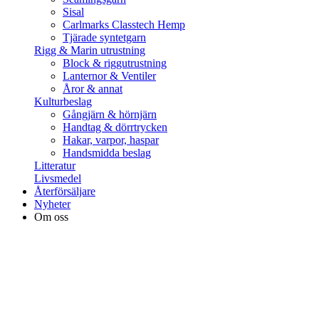
Sisal
Carlmarks Classtech Hemp
Tjärade syntetgarn
Rigg & Marin utrustning
Block & riggutrustning
Lanternor & Ventiler
Åror & annat
Kulturbeslag
Gångjärn & hörnjärn
Handtag & dörrtrycken
Hakar, varpor, haspar
Handsmidda beslag
Litteratur
Livsmedel
Återförsäljare
Nyheter
Om oss