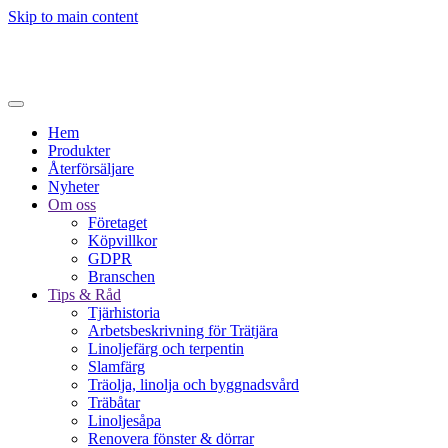
Skip to main content
Hem
Produkter
Återförsäljare
Nyheter
Om oss
Företaget
Köpvillkor
GDPR
Branschen
Tips & Råd
Tjärhistoria
Arbetsbeskrivning för Trätjära
Linoljefärg och terpentin
Slamfärg
Träolja, linolja och byggnadsvård
Träbåtar
Linoljesåpa
Renovera fönster & dörrar