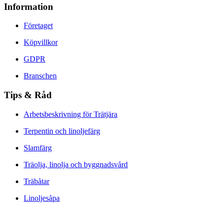
Information
Företaget
Köpvillkor
GDPR
Branschen
Tips & Råd
Arbetsbeskrivning för Trätjära
Terpentin och linoljefärg
Slamfärg
Träolja, linolja och byggnadsvård
Träbåtar
Linoljesåpa