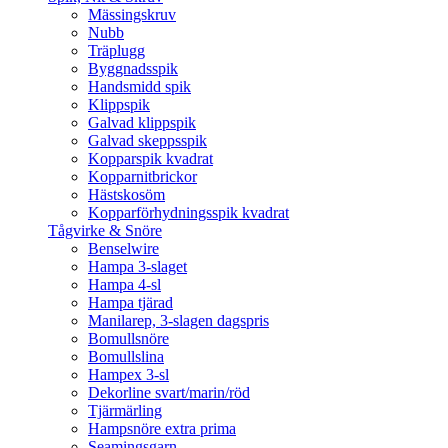
Mässingskruv
Nubb
Träplugg
Byggnadsspik
Handsmidd spik
Klippspik
Galvad klippspik
Galvad skeppsspik
Kopparspik kvadrat
Kopparnitbrickor
Hästskosöm
Kopparförhydningsspik kvadrat
Tågvirke & Snöre
Benselwire
Hampa 3-slaget
Hampa 4-sl
Hampa tjärad
Manilarep, 3-slagen dagspris
Bomullsnöre
Bomullslina
Hampex 3-sl
Dekorline svart/marin/röd
Tjärmärling
Hampsnöre extra prima
Seamingsgarn