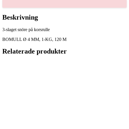
1-
KG,
120
Beskrivning
M
mängd
3-slaget snöre på korsrulle
BOMULL Ø 4 MM, 1-KG, 120 M
Relaterade produkter