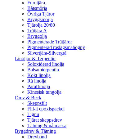
Furutjära
Båtsmörja
Övriga Tjäror
Bryggsmörja
Tjärolja 20/80
Trätjära A
Bryggolja
Pigmenterade Trätjäror
Pigmenterad roslagsmahogny
Silvertjära-Silvergrå
Linoljor & Terpentin
Soloxiderad linolja
Balsamterpentin
Kokt linolja
Rå linolja
Paraffinolja
Kinesisk tungolja
Drev & Beck
Skeppsfilt
Fill-it epoxispackel
Lignu
Tjärat skeppsdrev
Tätning & nåtmassa
Byggdrev & Tätning
Drevband