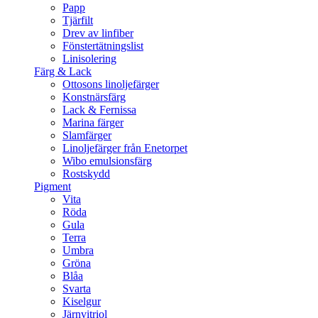
Papp
Tjärfilt
Drev av linfiber
Fönstertätningslist
Linisolering
Färg & Lack
Ottosons linoljefärger
Konstnärsfärg
Lack & Fernissa
Marina färger
Slamfärger
Linoljefärger från Enetorpet
Wibo emulsionsfärg
Rostskydd
Pigment
Vita
Röda
Gula
Terra
Umbra
Gröna
Blåa
Svarta
Kiselgur
Järnvitriol