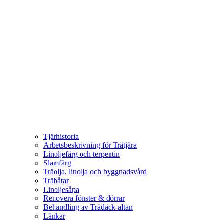
Tjärhistoria
Arbetsbeskrivning för Trätjära
Linoljefärg och terpentin
Slamfärg
Träolja, linolja och byggnadsvård
Träbåtar
Linoljesåpa
Renovera fönster & dörrar
Behandling av Trädäck-altan
Länkar