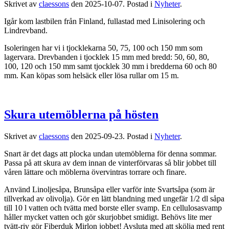
Skrivet av
claessons
den
2025-10-07
. Postad i
Nyheter
.
Igår kom lastbilen från Finland, fullastad med Linisolering och
Lindrevband.
Isoleringen har vi i tjocklekarna 50, 75, 100 och 150 mm som
lagervara. Drevbanden i tjocklek 15 mm med bredd: 50, 60, 80,
100, 120 och 150 mm samt tjocklek 30 mm i bredderna 60 och 80
mm. Kan köpas som helsäck eller lösa rullar om 15 m.
Skura utemöblerna på hösten
Skrivet av
claessons
den
2025-09-23
. Postad i
Nyheter
.
Snart är det dags att plocka undan utemöblerna för denna sommar.
Passa på att skura av dem innan de vinterförvaras så blir jobbet till
våren lättare och möblerna övervintras torrare och finare.
Använd Linoljesåpa, Brunsåpa eller varför inte Svartsåpa (som är
tillverkad av olivolja). Gör en lätt blandning med ungefär 1/2 dl såpa
till 10 l vatten och tvätta med borste eller svamp. En cellulosasvamp
håller mycket vatten och gör skurjobbet smidigt. Behövs lite mer
tvätt-riv gör Fiberduk Mirlon jobbet! Avsluta med att skölja med rent