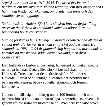
segelskutor under åren 1912–1934. Det är en fascinerande
berättelse om hur livet som sjöman tedde sig, om livet ombord och i
hamn, om frakter och ekonomi, om oväder, om töser och den
ständiga spritsmugglingen.
Så här avslutar Anders Björklund sitt sista brev till farfar: ”Jag
anser att det skrivna är av sådan kvalitet att någon form av
publicering borde övervägas”
Vad jag förstått så finns det ingen liknande berättelse och att den är
väldigt unik. Farfar var dessutom en mycket god berättare. Han
somnade in 1991, då 94 år gammal. Jag hoppas och tror att boken
kommer bli uppskattad, både lokalt i Halland, men även
sjöhistoriskt.
Den halländska kusten är besvärlig, långgrund och naken med få
naturliga hamnar. Detta gäller särskilt kuststräckan norr om
Halmstad. Trots detta har det bedrivits sjöfart från orter som
Haverdal, Särdal och Steninge. Sjöfarten har bedrivits med
begränsade resurser, både vad gäller ekonomi och formell
kompetens.
Genom att hålla sig till träfartyg under 100 bruttoton och utan
hjälpmaskin så kom man undan många av myndighetskraven och
genom att inte installera motorer så höll man nere kapitalbehovet.