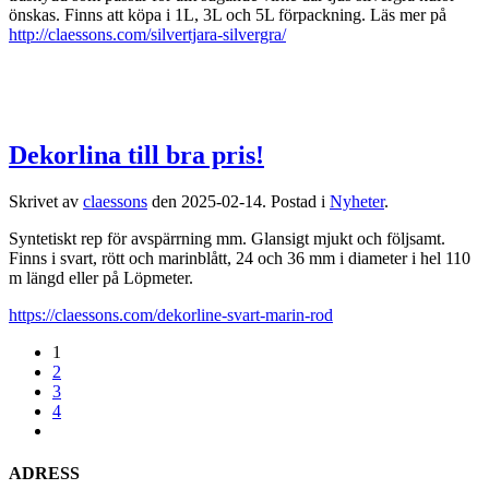
önskas. Finns att köpa i 1L, 3L och 5L förpackning. Läs mer på
http://claessons.com/silvertjara-silvergra/
Dekorlina till bra pris!
Skrivet av
claessons
den
2025-02-14
. Postad i
Nyheter
.
Syntetiskt rep för avspärrning mm. Glansigt mjukt och följsamt.
Finns i svart, rött och marinblått, 24 och 36 mm i diameter i hel 110
m längd eller på Löpmeter.
https://claessons.com/dekorline-svart-marin-rod
1
2
3
4
ADRESS