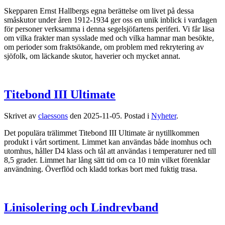
Skepparen Ernst Hallbergs egna berättelse om livet på dessa
småskutor under åren 1912-1934 ger oss en unik inblick i vardagen
för personer verksamma i denna segelsjöfartens periferi. Vi får läsa
om vilka frakter man sysslade med och vilka hamnar man besökte,
om perioder som fraktsökande, om problem med rekrytering av
sjöfolk, om läckande skutor, haverier och mycket annat.
Titebond III Ultimate
Skrivet av
claessons
den
2025-11-05
. Postad i
Nyheter
.
Det populära trälimmet Titebond III Ultimate är nytillkommen
produkt i vårt sortiment. Limmet kan användas både inomhus och
utomhus, håller D4 klass och tål att användas i temperaturer ned till
8,5 grader. Limmet har lång sätt tid om ca 10 min vilket förenklar
användning. Överflöd och kladd torkas bort med fuktig trasa.
Linisolering och Lindrevband