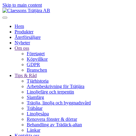
Skip to main content
Hem
Produkter
Återförsäljare
Nyheter
Om oss
Företaget
Köpvillkor
GDPR
Branschen
Tips & Råd
Tjärhistoria
Arbetsbeskrivning för Trätjära
Linoljefärg och terpentin
Slamfärg
Träolja, linolja och byggnadsvård
Träbåtar
Linoljesåpa
Renovera fönster & dörrar
Behandling av Trädäck-altan
Länkar
Kontakta oss