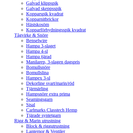
Galvad klippspik
Galvad skeppsspik
Kopparspik kvadrat
Kopparnitbrickor
Hästskosöm
Kopparförhydningsspik kvadrat
Tågvirke & Snöre
Benselwire
Hampa 3-slaget
Hampa 4-sl
Hampa tjärad
Manilarep, 3-slagen dagspris
Bomullsnöre
Bomullslina
Hampex 3-sl
Dekorline svart/marin/röd
Tjärmärling
Hampsnöre extra prima
Seamingsgarn
Sisal
Carlmarks Classtech Hemp
Tjärade syntetgarn
Rigg & Marin utrustning
Block & riggutrustning
Lanternor & Ventiler