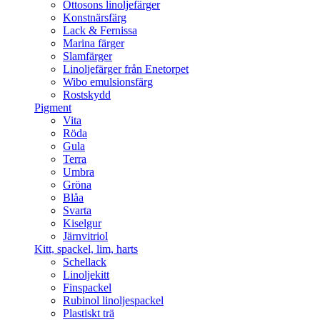
Ottosons linoljefärger
Konstnärsfärg
Lack & Fernissa
Marina färger
Slamfärger
Linoljefärger från Enetorpet
Wibo emulsionsfärg
Rostskydd
Pigment
Vita
Röda
Gula
Terra
Umbra
Gröna
Blåa
Svarta
Kiselgur
Järnvitriol
Kitt, spackel, lim, harts
Schellack
Linoljekitt
Finspackel
Rubinol linoljespackel
Plastiskt trä