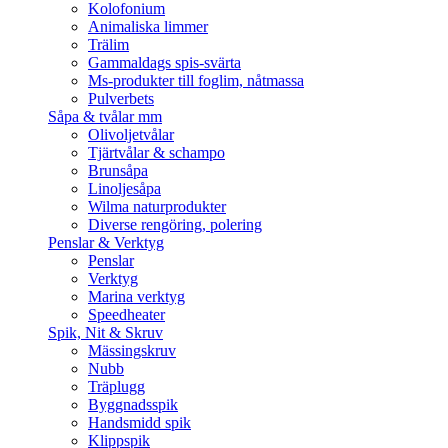
Kolofonium
Animaliska limmer
Trälim
Gammaldags spis-svärta
Ms-produkter till foglim, nåtmassa
Pulverbets
Såpa & tvålar mm
Olivoljetvålar
Tjärtvålar & schampo
Brunsåpa
Linoljesåpa
Wilma naturprodukter
Diverse rengöring, polering
Penslar & Verktyg
Penslar
Verktyg
Marina verktyg
Speedheater
Spik, Nit & Skruv
Mässingskruv
Nubb
Träplugg
Byggnadsspik
Handsmidd spik
Klippspik