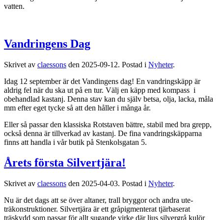
vatten.
Vandringens Dag
Skrivet av
claessons
den
2025-09-12
. Postad i
Nyheter
.
Idag 12 september är det Vandingens dag! En vandringskäpp är
aldrig fel när du ska ut på en tur. Välj en käpp med kompass
i
obehandlad kastanj. Denna stav kan du själv betsa, olja, lacka, måla
mm efter eget tycke så att den håller i många år.
Eller så passar den klassiska Rotstaven bättre, stabil med bra grepp,
också denna är tillverkad av kastanj. De fina vandringskäpparna
finns att handla i vår butik på Stenkolsgatan 5.
Årets första Silvertjära!
Skrivet av
claessons
den
2025-04-03
. Postad i
Nyheter
.
Nu är det dags att se över altaner, trall bryggor och andra ute-
träkonstruktioner. Silvertjära är ett gråpigmenterat tjärbaserat
träskydd som passar för allt sugande virke där ljus silvergrå kulör