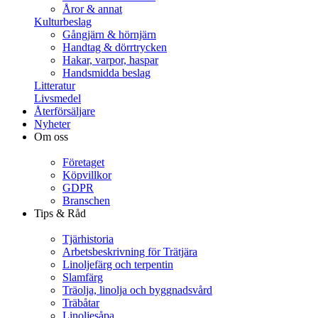
Åror & annat
Kulturbeslag
Gångjärn & hörnjärn
Handtag & dörrtrycken
Hakar, varpor, haspar
Handsmidda beslag
Litteratur
Livsmedel
Återförsäljare
Nyheter
Om oss
Företaget
Köpvillkor
GDPR
Branschen
Tips & Råd
Tjärhistoria
Arbetsbeskrivning för Trätjära
Linoljefärg och terpentin
Slamfärg
Träolja, linolja och byggnadsvård
Träbåtar
Linoljesåpa