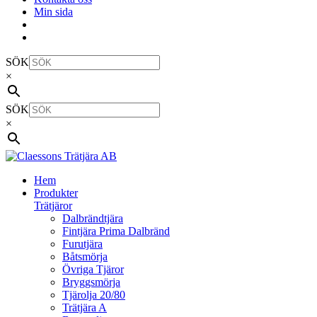
Min sida
SÖK
×
SÖK
×
Hem
Produkter
Trätjäror
Dalbrändtjära
Fintjära Prima Dalbränd
Furutjära
Båtsmörja
Övriga Tjäror
Bryggsmörja
Tjärolja 20/80
Trätjära A