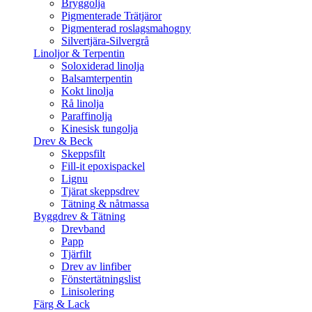
Bryggolja
Pigmenterade Trätjäror
Pigmenterad roslagsmahogny
Silvertjära-Silvergrå
Linoljor & Terpentin
Soloxiderad linolja
Balsamterpentin
Kokt linolja
Rå linolja
Paraffinolja
Kinesisk tungolja
Drev & Beck
Skeppsfilt
Fill-it epoxispackel
Lignu
Tjärat skeppsdrev
Tätning & nåtmassa
Byggdrev & Tätning
Drevband
Papp
Tjärfilt
Drev av linfiber
Fönstertätningslist
Linisolering
Färg & Lack