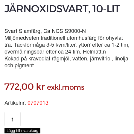
JÄRNOXIDSVART, 10-LIT
Svart Slamfärg, Ca NCS S9000-N
Miljömedveten traditionell utomhusfärg för ohyvlat
trä. Täckförmåga 3-5 kvm/liter, yttorr efter ca 1-2 tim,
övermålningsbar efter ca 24 tim. Helmatt.n
Kokad på kravodlat rågmjöl, vatten, järnvitriol, linolja
och pigment.
772,00
kr
exkl.moms
Artikelnr:
0707013
SLAMFÄRG
JÄRNOXIDSVART,
10-
Lägg till i varukorg