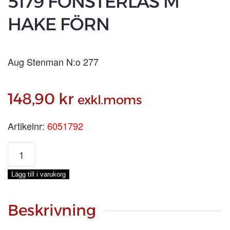
5179 FÖNSTERLÅS M
HAKE FÖRN
Aug Stenman N:o 277
148,90
kr
exkl.moms
Artikelnr:
6051792
5179
FÖNSTERLÅS
M
Lägg till i varukorg
HAKE
FÖRN
mängd
Beskrivning