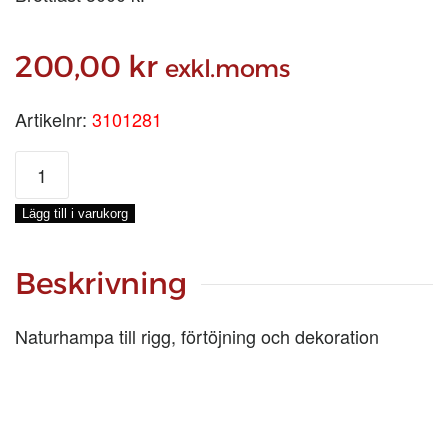
200,00
kr
exkl.moms
Artikelnr:
3101281
HAMPA
4-
SL
Lägg till i varukorg
Ø
28
MM,
Beskrivning
LÖPMETER
mängd
Naturhampa till rigg, förtöjning och dekoration