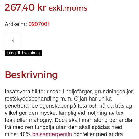
267,40
kr
exkl.moms
Artikelnr:
0207001
TUNG
OIL
100%,
Lägg till i varukorg
1-
LIT
mängd
Beskrivning
Insatsvara till fernissor, linoljefärger, grundningsoljor,
rostskyddsbehandling m.m. Oljan har unika
penetrerande egenskaper på feta och hårda träslag
vilket gör den mycket lämplig vid inoljning av tex
teak eller mahogny. Dock skall man aldrig behandla
trä med ren tungolja utan den skall spädas med
minst 40%
balsamterpentin
och/eller med andra