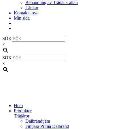
Behandling av Trädäck-altan
Länkar
Kontakta oss
Min sida
SÖK
×
SÖK
×
Hem
Produkter
Trätjäror
Dalbrändtjära
Fintjära Prima Dalbränd