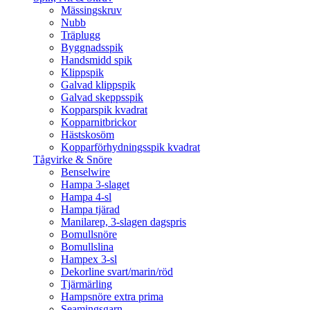
Mässingskruv
Nubb
Träplugg
Byggnadsspik
Handsmidd spik
Klippspik
Galvad klippspik
Galvad skeppsspik
Kopparspik kvadrat
Kopparnitbrickor
Hästskosöm
Kopparförhydningsspik kvadrat
Tågvirke & Snöre
Benselwire
Hampa 3-slaget
Hampa 4-sl
Hampa tjärad
Manilarep, 3-slagen dagspris
Bomullsnöre
Bomullslina
Hampex 3-sl
Dekorline svart/marin/röd
Tjärmärling
Hampsnöre extra prima
Seamingsgarn