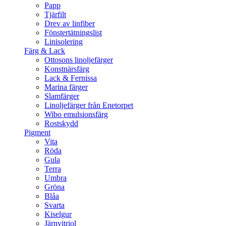
Papp
Tjärfilt
Drev av linfiber
Fönstertätningslist
Linisolering
Färg & Lack
Ottosons linoljefärger
Konstnärsfärg
Lack & Fernissa
Marina färger
Slamfärger
Linoljefärger från Enetorpet
Wibo emulsionsfärg
Rostskydd
Pigment
Vita
Röda
Gula
Terra
Umbra
Gröna
Blåa
Svarta
Kiselgur
Järnvitriol