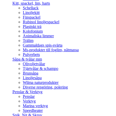
Kitt, spackel, lim, harts
Schellack
Linoljekitt
Finspackel
Rubinol linoljespackel
Plastiskt trä
Kolofonium
Animaliska limmer
Trälim
Gammaldags spis-svärta
Ms-produkter till foglim, nåtmassa
Pulverbets
Såpa & tvålar mm
Olivoljetvålar
Tjärtvålar & schampo
Brunsåpa
Linoljesåpa
Wilma naturprodukter
Diverse rengöring, polering
Penslar & Verktyg
Penslar
Verktyg
Marina verktyg
Speedheater
Spik, Nit & Skruv