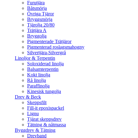
Furutjära
Båtsmörja
Övriga Tjäror
Bryggsmörja
Tjärolja 20/80
Trätjära A
Bryggolja
Pigmenterade Trätjäror
Pigmenterad roslagsmahogny
Silvertjära-Silvergrå
Linoljor & Terpentin
Soloxiderad linolja
Balsamterpentin
Kokt linolja
Rå linolja
Paraffinolja
Kinesisk tungolja
Drev & Beck
Skeppsfilt
Fill-it epoxispackel
Lignu
Tjärat skeppsdrev
Tätning & nåtmassa
Byggdrev & Tätning
Drevband