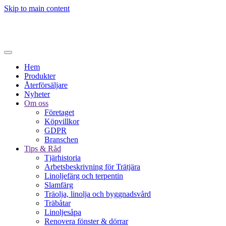
Skip to main content
Hem
Produkter
Återförsäljare
Nyheter
Om oss
Företaget
Köpvillkor
GDPR
Branschen
Tips & Råd
Tjärhistoria
Arbetsbeskrivning för Trätjära
Linoljefärg och terpentin
Slamfärg
Träolja, linolja och byggnadsvård
Träbåtar
Linoljesåpa
Renovera fönster & dörrar