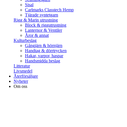
Sisal
Carlmarks Classtech Hemp
Tjärade syntetgarn
Rigg & Marin utrustning
Block & riggutrustning
Lanternor & Ventiler
Åror & annat
Kulturbeslag
Gångjärn & hörnjärn
Handtag & dörrtrycken
Hakar, varpor, haspar
Handsmidda beslag
Litteratur
Livsmedel
Återförsäljare
Nyheter
Om oss