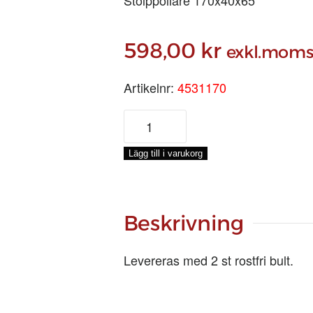
598,00
kr
exkl.mom
Artikelnr:
4531170
MÄSSINGSPOLLARE,
170
MM
Lägg till i varukorg
mängd
Beskrivning
Levereras med 2 st rostfri bult.