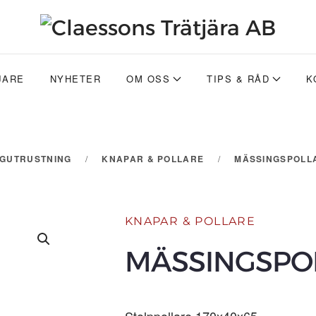
JARE
NYHETER
OM OSS
TIPS & RÅD
K
GGUTRUSTNING
KNAPAR & POLLARE
MÄSSINGSPOLLA
KNAPAR & POLLARE
MÄSSINGSPOL
Stolppollare 170x40x65