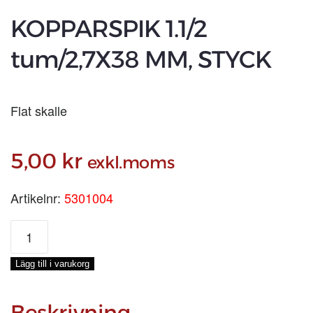
KOPPARSPIK 1.1/2
tum/2,7X38 MM, STYCK
Flat skalle
5,00
kr
exkl.moms
Artikelnr:
5301004
KOPPARSPIK
1.1/2
tum/2,7X38
Lägg till i varukorg
MM,
STYCK
mängd
Beskrivning