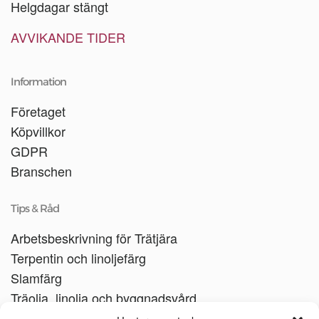
Helgdagar stängt
AVVIKANDE TIDER
Information
Företaget
Köpvillkor
GDPR
Branschen
Tips & Råd
Arbetsbeskrivning för Trätjära
Terpentin och linoljefärg
Slamfärg
Träolja, linolja och byggnadsvård
Träbåtar