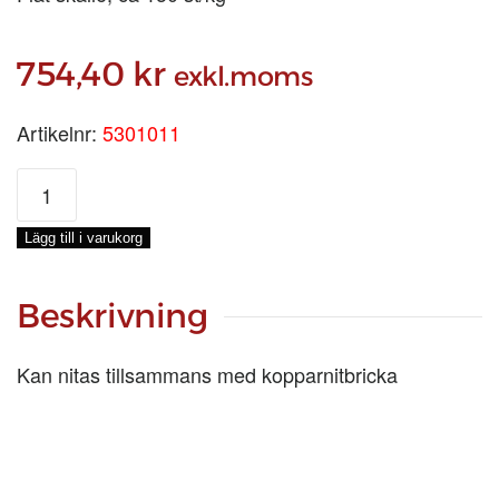
754,40
kr
exkl.moms
Artikelnr:
5301011
KOPPARSPIK
2.1/2
tum/3,0X65
Lägg till i varukorg
MM,
1-
KG
Beskrivning
mängd
Kan nitas tillsammans med kopparnitbricka