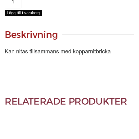
1.1/2
tum/3,3X38
Lägg till i varukorg
MM,
STYCK
mängd
Beskrivning
Kan nitas tillsammans med kopparnitbricka
RELATERADE PRODUKTER