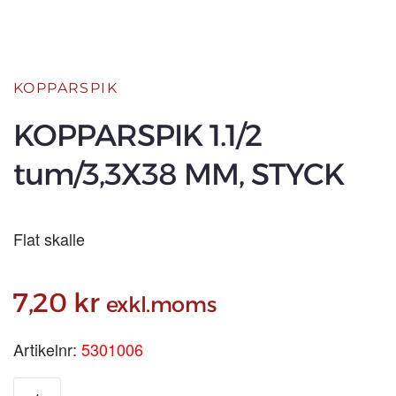
KOPPARSPIK
KOPPARSPIK 1.1/2
tum/3,3X38 MM, STYCK
Flat skalle
7,20
kr
exkl.moms
Artikelnr:
5301006
KOPPARSPIK