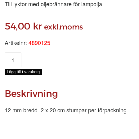
Till lyktor med oljebrännare för lampolja
54,00
kr
exkl.moms
Artikelnr:
4890125
FLATVEKE
16
MM,
Lägg till i varukorg
16X230MM
2-
PACK
Beskrivning
mängd
12 mm bredd. 2 x 20 cm stumpar per förpackning.