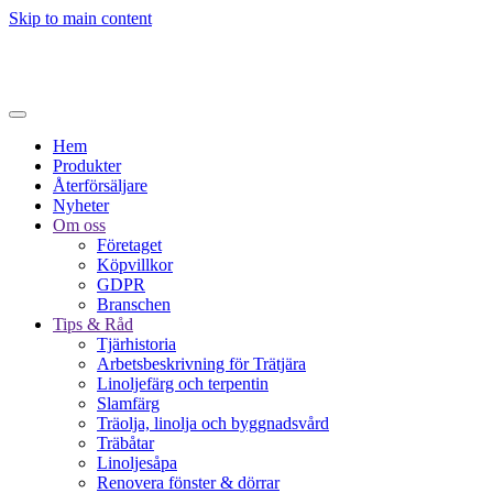
Skip to main content
Hem
Produkter
Återförsäljare
Nyheter
Om oss
Företaget
Köpvillkor
GDPR
Branschen
Tips & Råd
Tjärhistoria
Arbetsbeskrivning för Trätjära
Linoljefärg och terpentin
Slamfärg
Träolja, linolja och byggnadsvård
Träbåtar
Linoljesåpa
Renovera fönster & dörrar