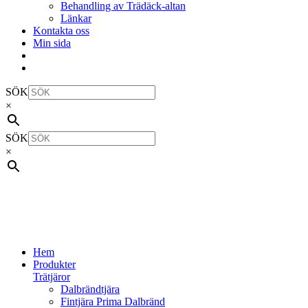
Behandling av Trädäck-altan
Länkar
Kontakta oss
Min sida
SÖK
×
SÖK
×
Hem
Produkter
Trätjäror
Dalbrändtjära
Fintjära Prima Dalbränd