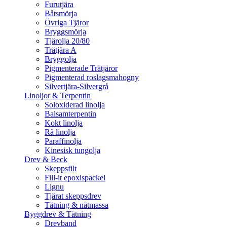
Furutjära
Båtsmörja
Övriga Tjäror
Bryggsmörja
Tjärolja 20/80
Trätjära A
Bryggolja
Pigmenterade Trätjäror
Pigmenterad roslagsmahogny
Silvertjära-Silvergrå
Linoljor & Terpentin
Soloxiderad linolja
Balsamterpentin
Kokt linolja
Rå linolja
Paraffinolja
Kinesisk tungolja
Drev & Beck
Skeppsfilt
Fill-it epoxispackel
Lignu
Tjärat skeppsdrev
Tätning & nåtmassa
Byggdrev & Tätning
Drevband