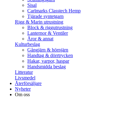
Sisal
Carlmarks Classtech Hemp
Tjärade syntetgarn
Rigg & Marin utrustning
Block & riggutrustning
Lanternor & Ventiler
Åror & annat
Kulturbeslag
Gångjärn & hörnjärn
Handtag & dörrtrycken
Hakar, varpor, haspar
Handsmidda beslag
Litteratur
Livsmedel
Återförsäljare
Nyheter
Om oss