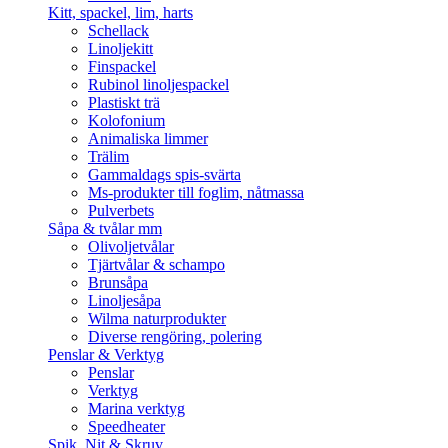
Kitt, spackel, lim, harts
Schellack
Linoljekitt
Finspackel
Rubinol linoljespackel
Plastiskt trä
Kolofonium
Animaliska limmer
Trälim
Gammaldags spis-svärta
Ms-produkter till foglim, nåtmassa
Pulverbets
Såpa & tvålar mm
Olivoljetvålar
Tjärtvålar & schampo
Brunsåpa
Linoljesåpa
Wilma naturprodukter
Diverse rengöring, polering
Penslar & Verktyg
Penslar
Verktyg
Marina verktyg
Speedheater
Spik, Nit & Skruv