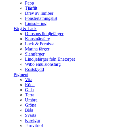
Papp
Tjärfilt
Drev av linfiber
Fönstertätningslist
Linisolering
Färg & Lack
Ottosons linoljefärger
Konstnärsfärg
Lack & Fernissa
Marina färger
Slamfärger
Linoljefärger från Enetorpet
Wibo emulsionsfärg
Rostskydd
Pigment
Vita
Röda
Gula
Terra
Umbra
Gröna
Blåa
Svarta
Kiselgur
Järnvitriol