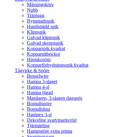
Mässingskruv
Nubb
Träplugg
Byggnadsspik
Handsmidd spik
Klippspik
Galvad klippspik
Galvad skeppsspik
Kopparspik kvadrat
Kopparnitbrickor
Hästskosöm
Kopparförhydningsspik kvadrat
Tågvirke & Snöre
Benselwire
Hampa 3-slaget
Hampa 4-sl
Hampa tjärad
Manilarep, 3-slagen dagspris
Bomullsnöre
Bomullslina
Hampex 3-sl
Dekorline svart/marin/röd
Tjärmärling
Hampsnöre extra prima
Seamingsgarn