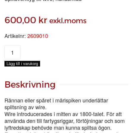
600,00
kr
exkl.moms
Artikelnr:
2609010
MÄRLSPIK
10
tum
Lägg till i varukorg
MED
RÄNNA
mängd
Beskrivning
Rännan eller spåret i märlspiken underlättar
splitsning av wire.
Wire introducerades i mitten av 1800-talet. För att
använda den till fartygsriggar, förtöjningar och som
lyftredskap behövde man kunna splitsa ögon.