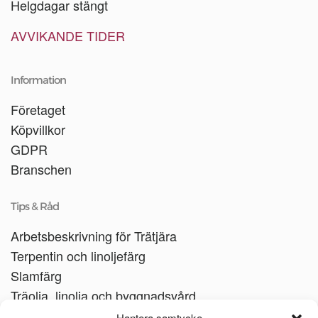
Helgdagar stängt
AVVIKANDE TIDER
Information
Företaget
Köpvillkor
GDPR
Branschen
Tips & Råd
Arbetsbeskrivning för Trätjära
Terpentin och linoljefärg
Slamfärg
Träolja, linolja och byggnadsvård
Träbåtar
Hantera samtycke