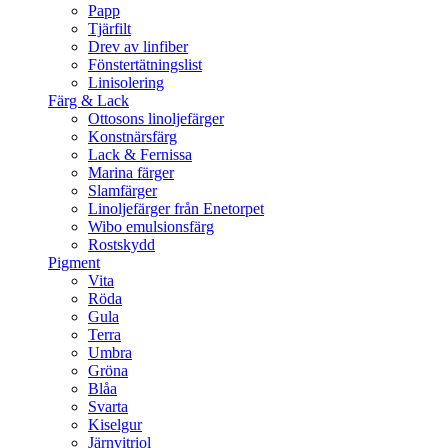
Papp
Tjärfilt
Drev av linfiber
Fönstertätningslist
Linisolering
Färg & Lack
Ottosons linoljefärger
Konstnärsfärg
Lack & Fernissa
Marina färger
Slamfärger
Linoljefärger från Enetorpet
Wibo emulsionsfärg
Rostskydd
Pigment
Vita
Röda
Gula
Terra
Umbra
Gröna
Blåa
Svarta
Kiselgur
Järnvitriol