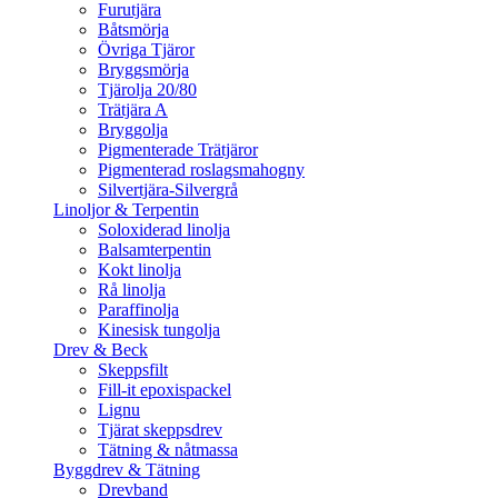
Furutjära
Båtsmörja
Övriga Tjäror
Bryggsmörja
Tjärolja 20/80
Trätjära A
Bryggolja
Pigmenterade Trätjäror
Pigmenterad roslagsmahogny
Silvertjära-Silvergrå
Linoljor & Terpentin
Soloxiderad linolja
Balsamterpentin
Kokt linolja
Rå linolja
Paraffinolja
Kinesisk tungolja
Drev & Beck
Skeppsfilt
Fill-it epoxispackel
Lignu
Tjärat skeppsdrev
Tätning & nåtmassa
Byggdrev & Tätning
Drevband