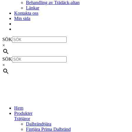
Behandling av Trädäck-altan
Länkar
Kontakta oss
Min sida
SÖK
×
SÖK
×
Hem
Produkter
Trätjäror
Dalbrändtjära
Fintjära Prima Dalbränd