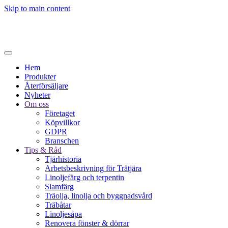
Skip to main content
Hem
Produkter
Återförsäljare
Nyheter
Om oss
Företaget
Köpvillkor
GDPR
Branschen
Tips & Råd
Tjärhistoria
Arbetsbeskrivning för Trätjära
Linoljefärg och terpentin
Slamfärg
Träolja, linolja och byggnadsvård
Träbåtar
Linoljesåpa
Renovera fönster & dörrar