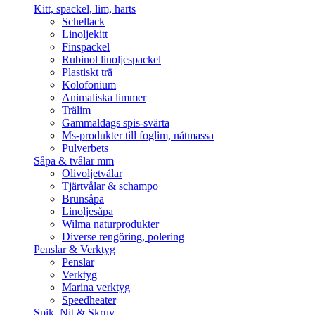
Kitt, spackel, lim, harts
Schellack
Linoljekitt
Finspackel
Rubinol linoljespackel
Plastiskt trä
Kolofonium
Animaliska limmer
Trälim
Gammaldags spis-svärta
Ms-produkter till foglim, nåtmassa
Pulverbets
Såpa & tvålar mm
Olivoljetvålar
Tjärtvålar & schampo
Brunsåpa
Linoljesåpa
Wilma naturprodukter
Diverse rengöring, polering
Penslar & Verktyg
Penslar
Verktyg
Marina verktyg
Speedheater
Spik, Nit & Skruv