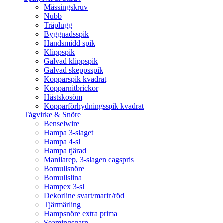
Mässingskruv
Nubb
Träplugg
Byggnadsspik
Handsmidd spik
Klippspik
Galvad klippspik
Galvad skeppsspik
Kopparspik kvadrat
Kopparnitbrickor
Hästskosöm
Kopparförhydningsspik kvadrat
Tågvirke & Snöre
Benselwire
Hampa 3-slaget
Hampa 4-sl
Hampa tjärad
Manilarep, 3-slagen dagspris
Bomullsnöre
Bomullslina
Hampex 3-sl
Dekorline svart/marin/röd
Tjärmärling
Hampsnöre extra prima
Seamingsgarn