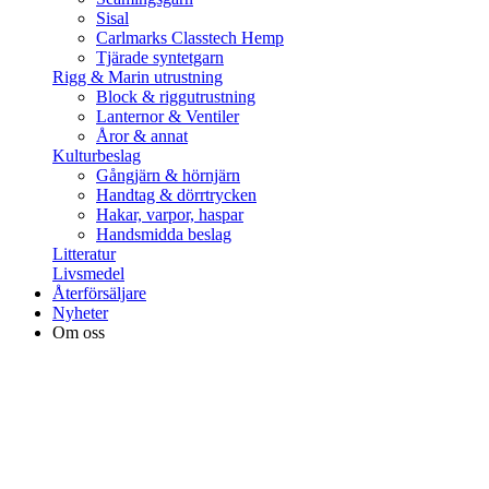
Sisal
Carlmarks Classtech Hemp
Tjärade syntetgarn
Rigg & Marin utrustning
Block & riggutrustning
Lanternor & Ventiler
Åror & annat
Kulturbeslag
Gångjärn & hörnjärn
Handtag & dörrtrycken
Hakar, varpor, haspar
Handsmidda beslag
Litteratur
Livsmedel
Återförsäljare
Nyheter
Om oss