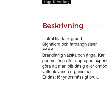
GRUND,
Lägg till i varukorg
5-
LIT
mängd
Beskrivning
Isotrol klarlack grund
Signalord och faroangivelser
FARA
Brandfarlig vätska och ånga. Kan
genom lång eller upprepad exponer
göra att man blir dåsig eller omtöc
vattenlevande organismer.
Endast för yrkesmässigt bruk.