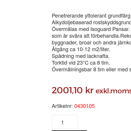
Penetrerande yttolerant grundfärg
Alkydoljebaserad rostskyddsgrund
Övermålas med Isoguard Pansar. Is
som är svåra att förbehandla.Rek
byggnader, broar och andra järnko
Åtgång ca 10-12 m2/liter.
Spädning med lacknafta.
Torktid vid 23°C ca 8 tim.
Övermålningsbar 8 tim eller med s
2001,10
kr
exkl.mom
Artikelnr:
0430105
ISOTROL
KLARLACK