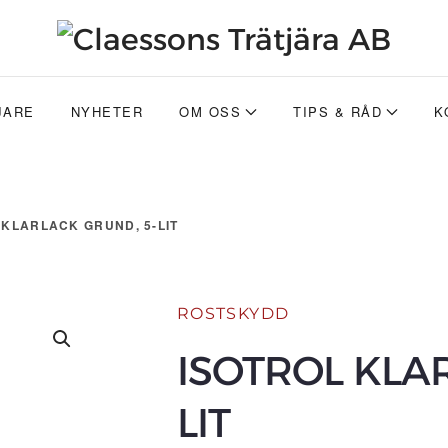
JARE
NYHETER
OM OSS
TIPS & RÅD
K
 KLARLACK GRUND, 5-LIT
ROSTSKYDD
ISOTROL KLA
LIT