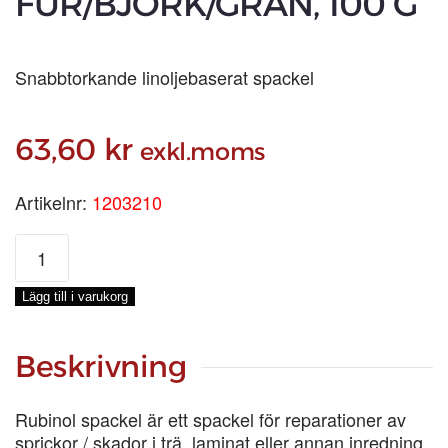
FUR/BJÖRK/GRAN, 100 G
Snabbtorkande linoljebaserat spackel
63,60
kr
exkl.moms
Artikelnr:
1203210
RUBINOL
LINOLJESPACKEL
FUR/BJÖRK/GRAN,
Lägg till i varukorg
100
G
mängd
Beskrivning
Rubinol spackel är ett spackel för reparationer av
sprickor / skador i trä, laminat eller annan inredning