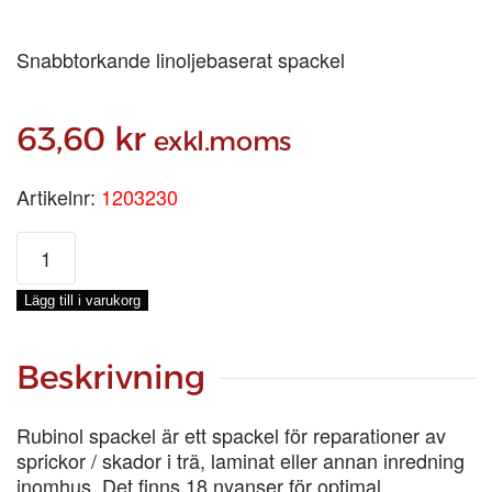
Snabbtorkande linoljebaserat spackel
63,60
kr
exkl.moms
Artikelnr:
1203230
RUBINOL
LINOLJESPACKEL
KÖRSBÄR,
Lägg till i varukorg
100
G
mängd
Beskrivning
Rubinol spackel är ett spackel för reparationer av
sprickor / skador i trä, laminat eller annan inredning
inomhus. Det finns 18 nyanser för optimal