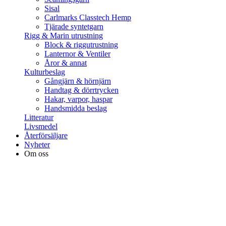
Sisal
Carlmarks Classtech Hemp
Tjärade syntetgarn
Rigg & Marin utrustning
Block & riggutrustning
Lanternor & Ventiler
Åror & annat
Kulturbeslag
Gångjärn & hörnjärn
Handtag & dörrtrycken
Hakar, varpor, haspar
Handsmidda beslag
Litteratur
Livsmedel
Återförsäljare
Nyheter
Om oss