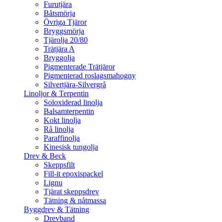
Furutjära
Båtsmörja
Övriga Tjäror
Bryggsmörja
Tjärolja 20/80
Trätjära A
Bryggolja
Pigmenterade Trätjäror
Pigmenterad roslagsmahogny
Silvertjära-Silvergrå
Linoljor & Terpentin
Soloxiderad linolja
Balsamterpentin
Kokt linolja
Rå linolja
Paraffinolja
Kinesisk tungolja
Drev & Beck
Skeppsfilt
Fill-it epoxispackel
Lignu
Tjärat skeppsdrev
Tätning & nåtmassa
Byggdrev & Tätning
Drevband