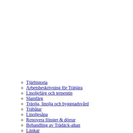
Tjärhistoria
Arbetsbeskrivning för Trätjära
Linoljefärg och terpentin
Slamfärg
Träolja, linolja och byggnadsvård
Träbåtar
Linoljesåpa
Renovera fönster & dörrar
Behandling av Trädäck-altan
Länkar