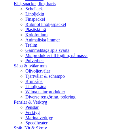
Kitt, spackel, lim, harts
Schellack
Linoljekitt
Finspackel
Rubinol linoljespackel
Plastiskt trä
Kolofonium
Animaliska limmer
Trälim
Gammaldags spis-svärta
Ms-produkter till foglim, nåtmassa
Pulverbets
Såpa & tvålar mm
Olivoljetvålar
Tjärtvålar & schampo
Brunsåpa
Linoljesåpa
Wilma naturprodukter
Diverse rengöring, polering
Penslar & Verktyg
Penslar
Verktyg
Marina verktyg
Speedheater
Spik, Nit & Skruv