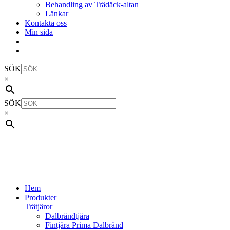
Behandling av Trädäck-altan
Länkar
Kontakta oss
Min sida
SÖK
×
SÖK
×
Hem
Produkter
Trätjäror
Dalbrändtjära
Fintjära Prima Dalbränd