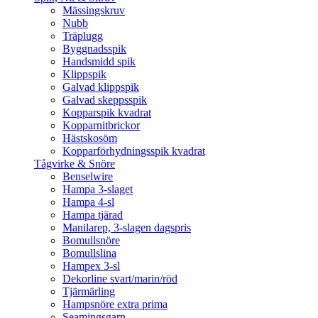
Mässingskruv
Nubb
Träplugg
Byggnadsspik
Handsmidd spik
Klippspik
Galvad klippspik
Galvad skeppsspik
Kopparspik kvadrat
Kopparnitbrickor
Hästskosöm
Kopparförhydningsspik kvadrat
Tågvirke & Snöre
Benselwire
Hampa 3-slaget
Hampa 4-sl
Hampa tjärad
Manilarep, 3-slagen dagspris
Bomullsnöre
Bomullslina
Hampex 3-sl
Dekorline svart/marin/röd
Tjärmärling
Hampsnöre extra prima
Seamingsgarn