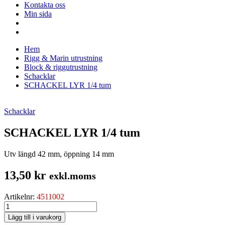
Kontakta oss
Min sida
Hem
Rigg & Marin utrustning
Block & riggutrustning
Schacklar
SCHACKEL LYR 1/4 tum
Schacklar
SCHACKEL LYR 1/4 tum
Utv längd 42 mm, öppning 14 mm
13,50
kr
exkl.moms
Artikelnr:
4511002
SCHACKEL
LYR
Lägg till i varukorg
1/4