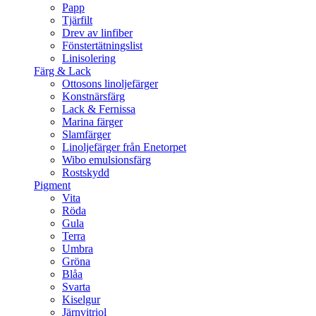
Papp
Tjärfilt
Drev av linfiber
Fönstertätningslist
Linisolering
Färg & Lack
Ottosons linoljefärger
Konstnärsfärg
Lack & Fernissa
Marina färger
Slamfärger
Linoljefärger från Enetorpet
Wibo emulsionsfärg
Rostskydd
Pigment
Vita
Röda
Gula
Terra
Umbra
Gröna
Blåa
Svarta
Kiselgur
Järnvitriol