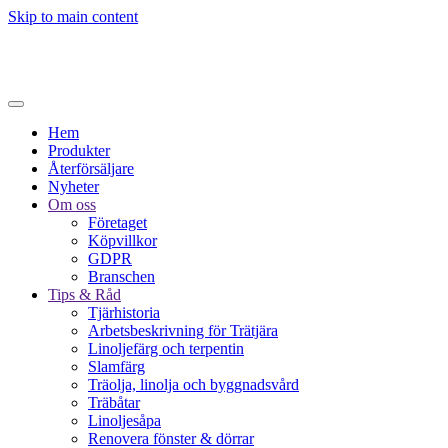
Skip to main content
Hem
Produkter
Återförsäljare
Nyheter
Om oss
Företaget
Köpvillkor
GDPR
Branschen
Tips & Råd
Tjärhistoria
Arbetsbeskrivning för Trätjära
Linoljefärg och terpentin
Slamfärg
Träolja, linolja och byggnadsvård
Träbåtar
Linoljesåpa
Renovera fönster & dörrar