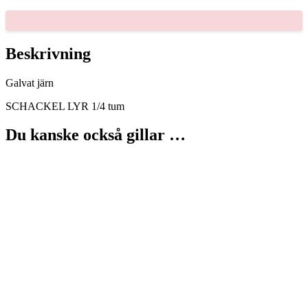
tum
mängd
Beskrivning
Galvat järn
SCHACKEL LYR 1/4 tum
Du kanske också gillar …