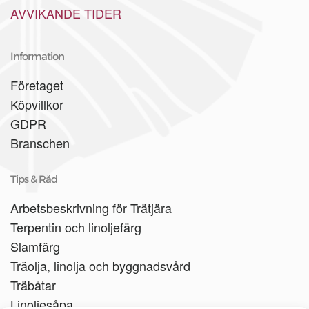
AVVIKANDE TIDER
Information
Företaget
Köpvillkor
GDPR
Branschen
Tips & Råd
Arbetsbeskrivning för Trätjära
Terpentin och linoljefärg
Slamfärg
Träolja, linolja och byggnadsvård
Träbåtar
Linoljesåpa