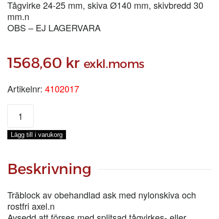
Tågvirke 24-25 mm, skiva Ø140 mm, skivbredd 30
mm.n
OBS – EJ LAGERVARA
1568,60
kr
exkl.moms
Artikelnr:
4102017
STROPPBLOCK
9
tum
Lägg till i varukorg
ENKELT
mängd
Beskrivning
Träblock av obehandlad ask med nylonskiva och
rostfri axel.n
Avsedd att förses med splitsad tågvirkes- eller