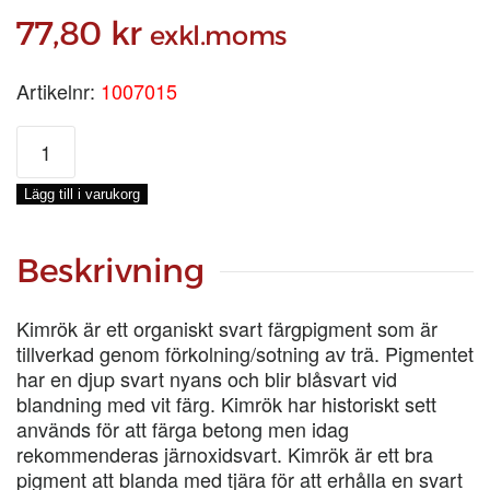
77,80
kr
exkl.moms
Artikelnr:
1007015
KIMRÖK,
0,2-
KG
Lägg till i varukorg
mängd
Beskrivning
Kimrök är ett organiskt svart färgpigment som är
tillverkad genom förkolning/sotning av trä. Pigmentet
har en djup svart nyans och blir blåsvart vid
blandning med vit färg. Kimrök har historiskt sett
används för att färga betong men idag
rekommenderas järnoxidsvart. Kimrök är ett bra
pigment att blanda med tjära för att erhålla en svart