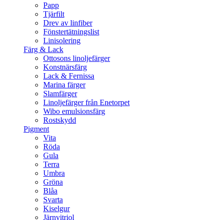
Papp
Tjärfilt
Drev av linfiber
Fönstertätningslist
Linisolering
Färg & Lack
Ottosons linoljefärger
Konstnärsfärg
Lack & Fernissa
Marina färger
Slamfärger
Linoljefärger från Enetorpet
Wibo emulsionsfärg
Rostskydd
Pigment
Vita
Röda
Gula
Terra
Umbra
Gröna
Blåa
Svarta
Kiselgur
Järnvitriol