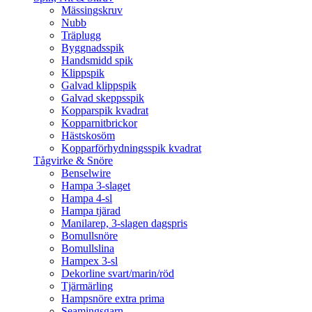
Mässingskruv
Nubb
Träplugg
Byggnadsspik
Handsmidd spik
Klippspik
Galvad klippspik
Galvad skeppsspik
Kopparspik kvadrat
Kopparnitbrickor
Hästskosöm
Kopparförhydningsspik kvadrat
Tågvirke & Snöre
Benselwire
Hampa 3-slaget
Hampa 4-sl
Hampa tjärad
Manilarep, 3-slagen dagspris
Bomullsnöre
Bomullslina
Hampex 3-sl
Dekorline svart/marin/röd
Tjärmärling
Hampsnöre extra prima
Seamingsgarn