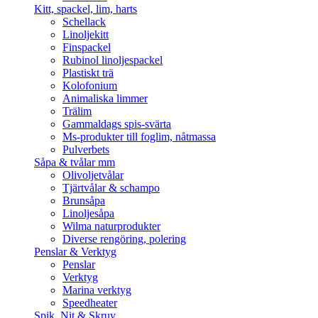
Kitt, spackel, lim, harts
Schellack
Linoljekitt
Finspackel
Rubinol linoljespackel
Plastiskt trä
Kolofonium
Animaliska limmer
Trälim
Gammaldags spis-svärta
Ms-produkter till foglim, nåtmassa
Pulverbets
Såpa & tvålar mm
Olivoljetvålar
Tjärtvålar & schampo
Brunsåpa
Linoljesåpa
Wilma naturprodukter
Diverse rengöring, polering
Penslar & Verktyg
Penslar
Verktyg
Marina verktyg
Speedheater
Spik, Nit & Skruv