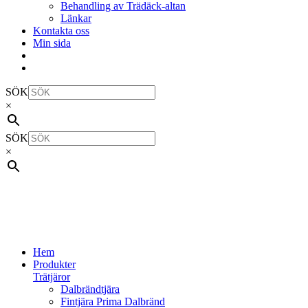
Behandling av Trädäck-altan
Länkar
Kontakta oss
Min sida
SÖK
×
SÖK
×
Hem
Produkter
Trätjäror
Dalbrändtjära
Fintjära Prima Dalbränd