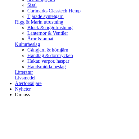
Sisal
Carlmarks Classtech Hemp
Tjärade syntetgarn
Rigg & Marin utrustning
Block & riggutrustning
Lanternor & Ventiler
Åror & annat
Kulturbeslag
Gångjärn & hörnjärn
Handtag & dörrtrycken
Hakar, varpor, haspar
Handsmidda beslag
Litteratur
Livsmedel
Återförsäljare
Nyheter
Om oss