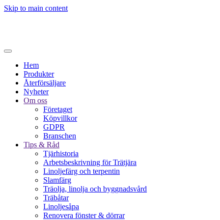
Skip to main content
Hem
Produkter
Återförsäljare
Nyheter
Om oss
Företaget
Köpvillkor
GDPR
Branschen
Tips & Råd
Tjärhistoria
Arbetsbeskrivning för Trätjära
Linoljefärg och terpentin
Slamfärg
Träolja, linolja och byggnadsvård
Träbåtar
Linoljesåpa
Renovera fönster & dörrar