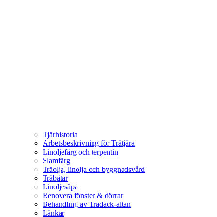
Tjärhistoria
Arbetsbeskrivning för Trätjära
Linoljefärg och terpentin
Slamfärg
Träolja, linolja och byggnadsvård
Träbåtar
Linoljesåpa
Renovera fönster & dörrar
Behandling av Trädäck-altan
Länkar