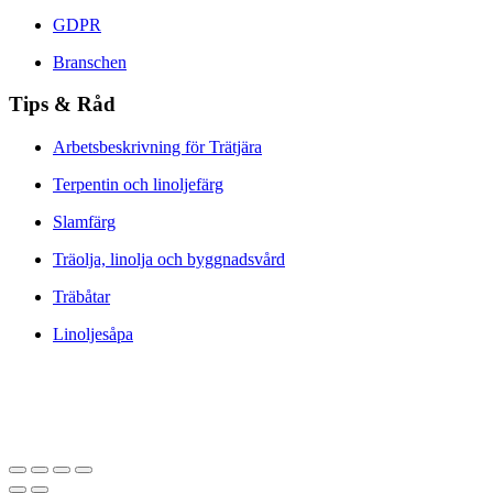
GDPR
Branschen
Tips & Råd
Arbetsbeskrivning för Trätjära
Terpentin och linoljefärg
Slamfärg
Träolja, linolja och byggnadsvård
Träbåtar
Linoljesåpa