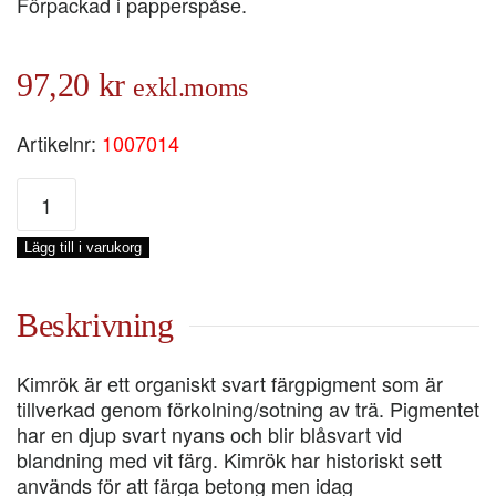
Förpackad i papperspåse.
97,20
kr
exkl.moms
Artikelnr:
1007014
KIMRÖK,
0,5-
KG
Lägg till i varukorg
mängd
Beskrivning
Kimrök är ett organiskt svart färgpigment som är
tillverkad genom förkolning/sotning av trä. Pigmentet
har en djup svart nyans och blir blåsvart vid
blandning med vit färg. Kimrök har historiskt sett
används för att färga betong men idag