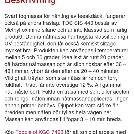
ML
mängd
Svart fogmassa för nånting av teeakdäck, fungerar
också på andra träslag. TDS SIS 440 består av
Methyl oximino silane och är inte klassad som farlig
produkt. Denna nåtmassa har högsta klassificering i
UV beständighet, den tål också kemiskt slitage
mycket bra. Produkten kan användas i temperaturer
mellan 5 och 30 grader, idealiskt är runt 20 grader,
då härdar nåtmassan och är slipningsbar efter 36 –
48 timmar, yttorr är den efter ca 20 – 40 minuter.
Viktigt att träytan som ska nåtas är ren och torr,
fukthalt i träet får inte överstiga 12 %. All gammal
nåt måste bort. Fukta en trasa med sprit eller aceton
och rengör nåten innan nåtmassanappliceras. Ingen
annan primer behövs. Djupet kan vara större än
bredden men nåten bör fyllas hela vägen ner.
Massan kan användas till fogar 3 – 10 mm breda.
Köp
Fogpistol KGC 7498
för att smidigt arbeta med