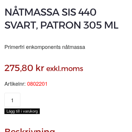
NÅTMASSA SIS 440
SVART, PATRON 305 ML
Primerfri enkomponents nåtmassa
275,80
kr
exkl.moms
Artikelnr:
0802201
NÅTMASSA
SIS
440
Lägg till i varukorg
SVART,
PATRON
305
Beskrivning