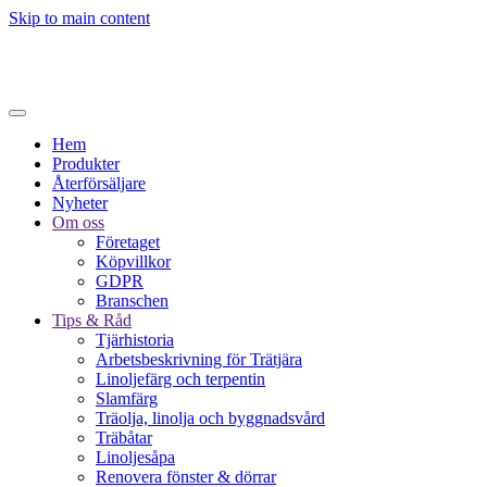
Skip to main content
Hem
Produkter
Återförsäljare
Nyheter
Om oss
Företaget
Köpvillkor
GDPR
Branschen
Tips & Råd
Tjärhistoria
Arbetsbeskrivning för Trätjära
Linoljefärg och terpentin
Slamfärg
Träolja, linolja och byggnadsvård
Träbåtar
Linoljesåpa
Renovera fönster & dörrar