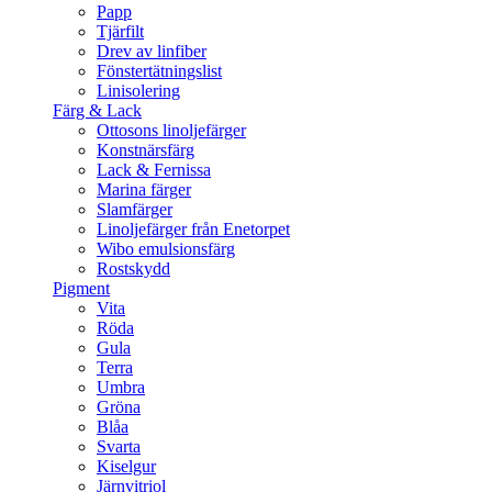
Papp
Tjärfilt
Drev av linfiber
Fönstertätningslist
Linisolering
Färg & Lack
Ottosons linoljefärger
Konstnärsfärg
Lack & Fernissa
Marina färger
Slamfärger
Linoljefärger från Enetorpet
Wibo emulsionsfärg
Rostskydd
Pigment
Vita
Röda
Gula
Terra
Umbra
Gröna
Blåa
Svarta
Kiselgur
Järnvitriol