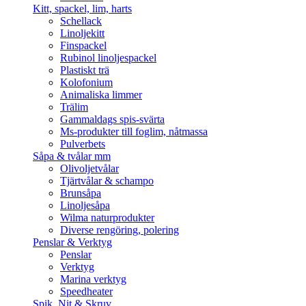
Kitt, spackel, lim, harts
Schellack
Linoljekitt
Finspackel
Rubinol linoljespackel
Plastiskt trä
Kolofonium
Animaliska limmer
Trälim
Gammaldags spis-svärta
Ms-produkter till foglim, nåtmassa
Pulverbets
Såpa & tvålar mm
Olivoljetvålar
Tjärtvålar & schampo
Brunsåpa
Linoljesåpa
Wilma naturprodukter
Diverse rengöring, polering
Penslar & Verktyg
Penslar
Verktyg
Marina verktyg
Speedheater
Spik, Nit & Skruv