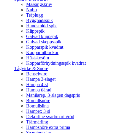
Mässingskruv
Nubb
Träplugg
Byggnadsspik
Handsmidd spik
Klippspik
Galvad klippspik
Galvad skeppsspik
Kopparspik kvadrat
Kopparnitbrickor
Hästskosöm
Kopparförhydningsspik kvadrat
Tågvirke & Snöre
Benselwire
Hampa 3-slaget
Hampa 4-sl
Hampa tjärad
Manilarep, 3-slagen dagspris
Bomullsnöre
Bomullslina
Hampex 3-sl
Dekorline svart/marin/röd
Tjärmärling
Hampsnöre extra prima
Seamingsgarn