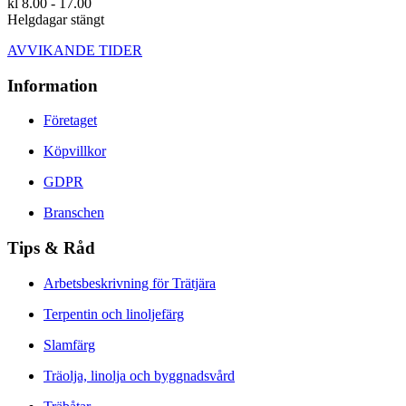
kl 8.00 - 17.00
Helgdagar stängt
AVVIKANDE TIDER
Information
Företaget
Köpvillkor
GDPR
Branschen
Tips & Råd
Arbetsbeskrivning för Trätjära
Terpentin och linoljefärg
Slamfärg
Träolja, linolja och byggnadsvård