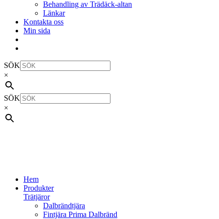
Behandling av Trädäck-altan
Länkar
Kontakta oss
Min sida
SÖK
×
SÖK
×
Hem
Produkter
Trätjäror
Dalbrändtjära
Fintjära Prima Dalbränd