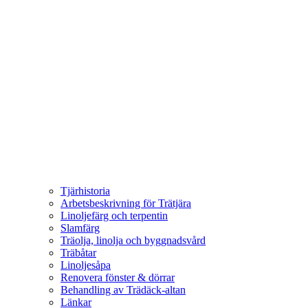
Tjärhistoria
Arbetsbeskrivning för Trätjära
Linoljefärg och terpentin
Slamfärg
Träolja, linolja och byggnadsvård
Träbåtar
Linoljesåpa
Renovera fönster & dörrar
Behandling av Trädäck-altan
Länkar