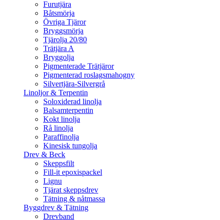
Furutjära
Båtsmörja
Övriga Tjäror
Bryggsmörja
Tjärolja 20/80
Trätjära A
Bryggolja
Pigmenterade Trätjäror
Pigmenterad roslagsmahogny
Silvertjära-Silvergrå
Linoljor & Terpentin
Soloxiderad linolja
Balsamterpentin
Kokt linolja
Rå linolja
Paraffinolja
Kinesisk tungolja
Drev & Beck
Skeppsfilt
Fill-it epoxispackel
Lignu
Tjärat skeppsdrev
Tätning & nåtmassa
Byggdrev & Tätning
Drevband