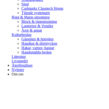
Sisal
Carlmarks Classtech Hemp
Tjärade syntetgarn
Rigg & Marin utrustning
Block & riggutrustning
Lanternor & Ventiler
Åror & annat
Kulturbeslag
Gångjärn & hörnjärn
Handtag & dörrtrycken
Hakar, varpor, haspar
Handsmidda beslag
Litteratur
Livsmedel
Återförsäljare
Nyheter
Om oss