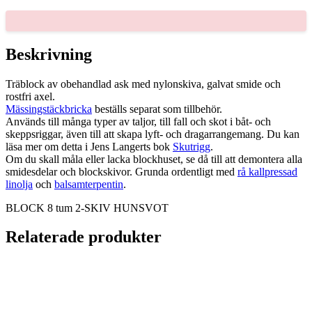
2-
SKIV
HUNSVOT
mängd
Beskrivning
Träblock av obehandlad ask med nylonskiva, galvat smide och
rostfri axel.
Mässingstäckbricka
beställs separat som tillbehör.
Används till många typer av taljor, till fall och skot i båt- och
skeppsriggar, även till att skapa lyft- och dragarrangemang. Du kan
läsa mer om detta i Jens Langerts bok
Skutrigg
.
Om du skall måla eller lacka blockhuset, se då till att demontera alla
smidesdelar och blockskivor. Grunda ordentligt med
rå kallpressad
linolja
och
balsamterpentin
.
BLOCK 8 tum 2-SKIV HUNSVOT
Relaterade produkter