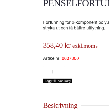
PENSELFÖRTUN
Förtunning för 2-komponent polyur
stryka ut och få bättre utflytning.
358,40
kr
exkl.moms
Artikelnr:
0607300
EPIFANES
PU-
PENSELFÖRTUNNING,
Lägg till i varukorg
1-
LIT
mängd
Beskrivning