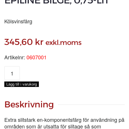
EPILINE BILGE, 0,75-LIT
Kölsvinsfärg
345,60
kr
exkl.moms
Artikelnr:
0607001
EPILINE
BILGE,
0,75-
Lägg till i varukorg
LIT
mängd
Beskrivning
Extra slitstark en-komponentsfärg för användning på
områden som är utsatta för slitage så som