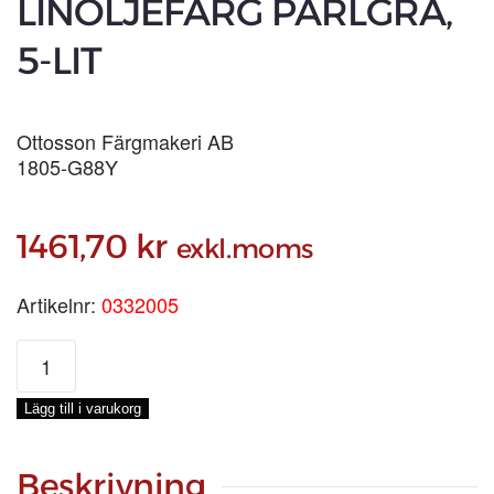
LINOLJEFÄRG PÄRLGRÅ,
5-LIT
Ottosson Färgmakeri AB
1805-G88Y
1461,70
kr
exkl.moms
Artikelnr:
0332005
LINOLJEFÄRG
PÄRLGRÅ,
5-
Lägg till i varukorg
LIT
mängd
Beskrivning