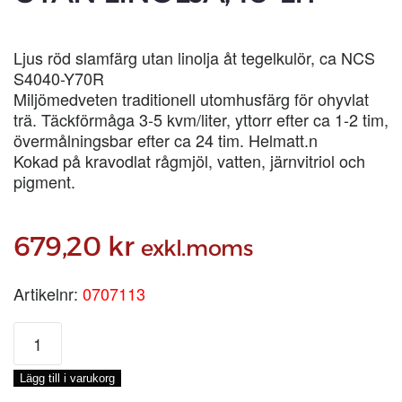
Ljus röd slamfärg utan linolja åt tegelkulör, ca NCS
S4040-Y70R
Miljömedveten traditionell utomhusfärg för ohyvlat
trä. Täckförmåga 3-5 kvm/liter, yttorr efter ca 1-2 tim,
övermålningsbar efter ca 24 tim. Helmatt.n
Kokad på kravodlat rågmjöl, vatten, järnvitriol och
pigment.
679,20
kr
exkl.moms
Artikelnr:
0707113
SLAMFÄRG
RÖDOCKRA
UTAN
Lägg till i varukorg
LINOLJA,