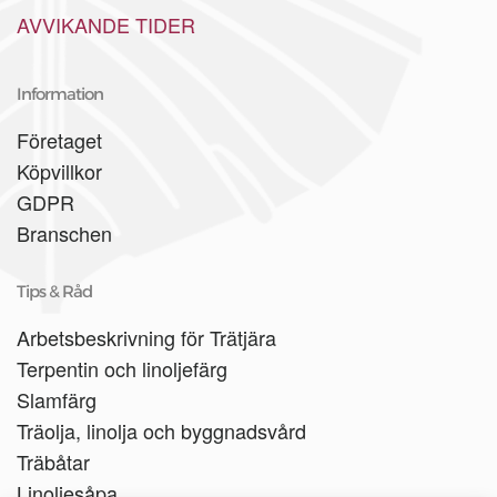
AVVIKANDE TIDER
Information
Företaget
Köpvillkor
GDPR
Branschen
Tips & Råd
Arbetsbeskrivning för Trätjära
Terpentin och linoljefärg
Slamfärg
Träolja, linolja och byggnadsvård
Träbåtar
Linoljesåpa