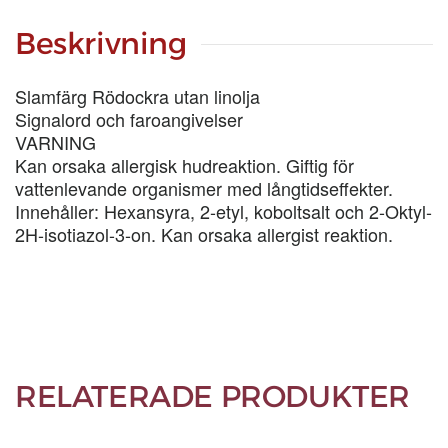
10-
LIT
Beskrivning
mängd
Slamfärg Rödockra utan linolja
Signalord och faroangivelser
VARNING
Kan orsaka allergisk hudreaktion. Giftig för
vattenlevande organismer med långtidseffekter.
Innehåller: Hexansyra, 2-etyl, koboltsalt och 2-Oktyl-
2H-isotiazol-3-on. Kan orsaka allergist reaktion.
RELATERADE PRODUKTER