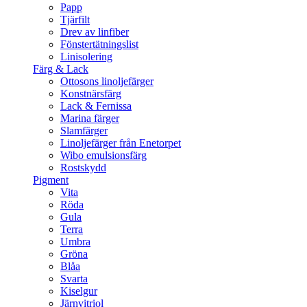
Papp
Tjärfilt
Drev av linfiber
Fönstertätningslist
Linisolering
Färg & Lack
Ottosons linoljefärger
Konstnärsfärg
Lack & Fernissa
Marina färger
Slamfärger
Linoljefärger från Enetorpet
Wibo emulsionsfärg
Rostskydd
Pigment
Vita
Röda
Gula
Terra
Umbra
Gröna
Blåa
Svarta
Kiselgur
Järnvitriol