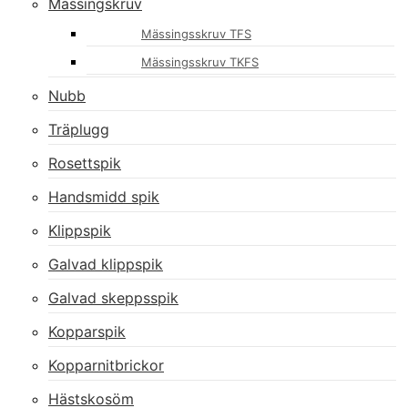
Mässingskruv
Mässingsskruv TFS
Mässingsskruv TKFS
Nubb
Träplugg
Rosettspik
Handsmidd spik
Klippspik
Galvad klippspik
Galvad skeppsspik
Kopparspik
Kopparnitbrickor
Hästskosöm