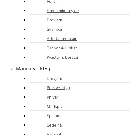
Rullar
Handsmidda yxor
Drevjärn
Svampar
Arbetshandskar
Tunnor & Hinkar
Kvastar & borstar
Marina verktyg
Drevjärn
Beckverktyg
Knivar
Märlspik
Splitsnål
Segelnål
Packnål