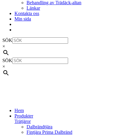
Behandling av Trädäck-altan
Länkar
Kontakta oss
Min sida
SÖK
×
SÖK
×
Hem
Produkter
Trätjäror
Dalbrändtjära
Fintjära Prima Dalbränd