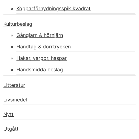
Kopparförhydningsspik kvadrat
Kulturbeslag
Gångjärn & hörnjärn
Handtag & dörrtrycken
Hakar, varpor, haspar
Handsmidda beslag
Litteratur
Livsmedel
Nytt
Utgått