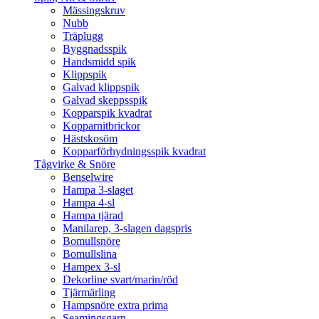
Mässingskruv
Nubb
Träplugg
Byggnadsspik
Handsmidd spik
Klippspik
Galvad klippspik
Galvad skeppsspik
Kopparspik kvadrat
Kopparnitbrickor
Hästskosöm
Kopparförhydningsspik kvadrat
Tågvirke & Snöre
Benselwire
Hampa 3-slaget
Hampa 4-sl
Hampa tjärad
Manilarep, 3-slagen dagspris
Bomullsnöre
Bomullslina
Hampex 3-sl
Dekorline svart/marin/röd
Tjärmärling
Hampsnöre extra prima
Seamingsgarn