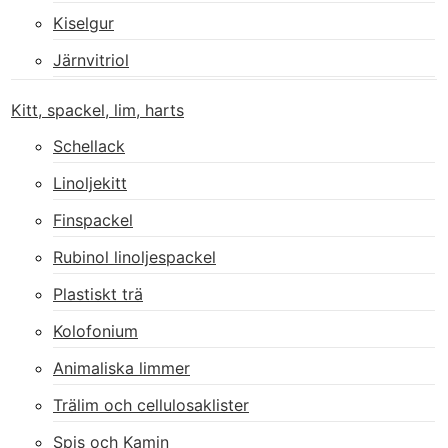
Kiselgur
Järnvitriol
Kitt, spackel, lim, harts
Schellack
Linoljekitt
Finspackel
Rubinol linoljespackel
Plastiskt trä
Kolofonium
Animaliska limmer
Trälim och cellulosaklister
Spis och Kamin