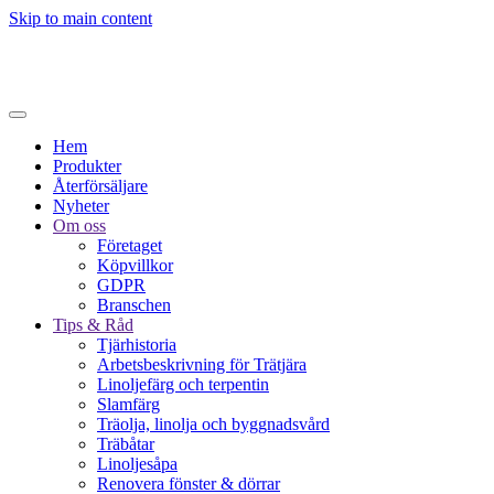
Skip to main content
Hem
Produkter
Återförsäljare
Nyheter
Om oss
Företaget
Köpvillkor
GDPR
Branschen
Tips & Råd
Tjärhistoria
Arbetsbeskrivning för Trätjära
Linoljefärg och terpentin
Slamfärg
Träolja, linolja och byggnadsvård
Träbåtar
Linoljesåpa
Renovera fönster & dörrar