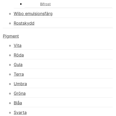
Bifrost
Wibo emulsionsfärg
Rostskydd
Pigment
Vita
Röda
Gula
Terra
Umbra
Gröna
Blåa
Svarta