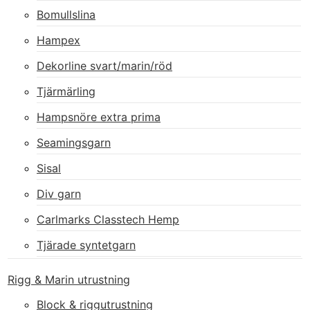
Bomullslina
Hampex
Dekorline svart/marin/röd
Tjärmärling
Hampsnöre extra prima
Seamingsgarn
Sisal
Div garn
Carlmarks Classtech Hemp
Tjärade syntetgarn
Rigg & Marin utrustning
Block & riggutrustning