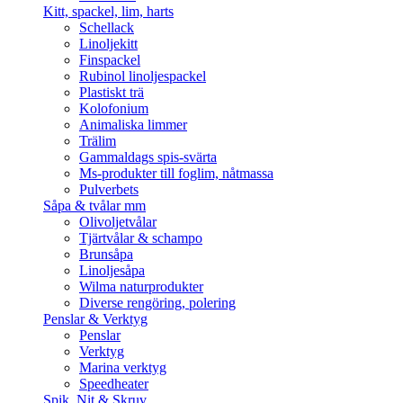
Kitt, spackel, lim, harts
Schellack
Linoljekitt
Finspackel
Rubinol linoljespackel
Plastiskt trä
Kolofonium
Animaliska limmer
Trälim
Gammaldags spis-svärta
Ms-produkter till foglim, nåtmassa
Pulverbets
Såpa & tvålar mm
Olivoljetvålar
Tjärtvålar & schampo
Brunsåpa
Linoljesåpa
Wilma naturprodukter
Diverse rengöring, polering
Penslar & Verktyg
Penslar
Verktyg
Marina verktyg
Speedheater
Spik, Nit & Skruv