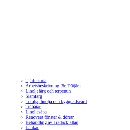
Tjärhistoria
Arbetsbeskrivning för Trätjära
Linoljefärg och terpentin
Slamfärg
Träolja, linolja och byggnadsvård
Träbåtar
Linoljesåpa
Renovera fönster & dörrar
Behandling av Trädäck-altan
Länkar