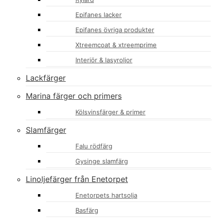
Epifanes lacker
Epifanes övriga produkter
Xtreemcoat & xtreemprime
Interiör & lasyroljor
Lackfärger
Marina färger och primers
Kölsvinsfärger & primer
Slamfärger
Falu rödfärg
Gysinge slamfärg
Linoljefärger från Enetorpet
Enetorpets hartsolja
Basfärg