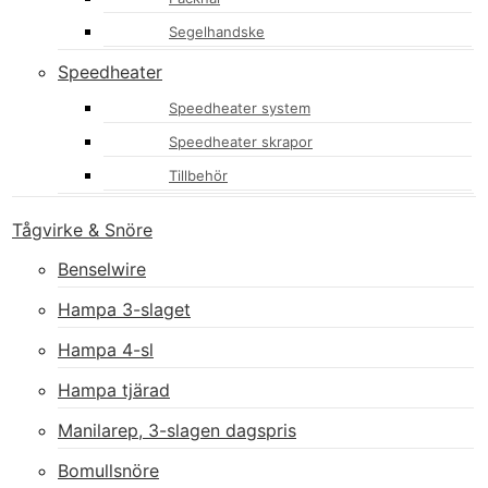
Segelhandske
Speedheater
Speedheater system
Speedheater skrapor
Tillbehör
Tågvirke & Snöre
Benselwire
Hampa 3-slaget
Hampa 4-sl
Hampa tjärad
Manilarep, 3-slagen dagspris
Bomullsnöre