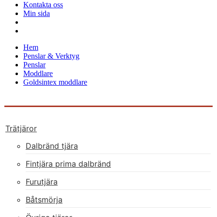
Kontakta oss
Min sida
Hem
Penslar & Verktyg
Penslar
Moddlare
Goldsintex moddlare
Trätjäror
Dalbränd tjära
Fintjära prima dalbränd
Furutjära
Båtsmörja