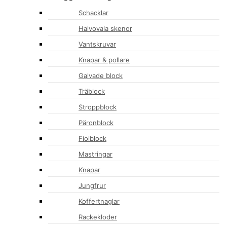
Schacklar
Halvovala skenor
Vantskruvar
Knapar & pollare
Galvade block
Träblock
Stroppblock
Päronblock
Fiolblock
Mastringar
Knapar
Jungfrur
Koffertnaglar
Rackekloder