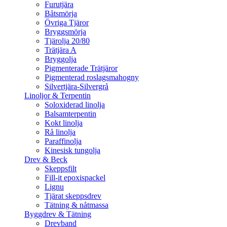
Furutjära
Båtsmörja
Övriga Tjäror
Bryggsmörja
Tjärolja 20/80
Trätjära A
Bryggolja
Pigmenterade Trätjäror
Pigmenterad roslagsmahogny
Silvertjära-Silvergrå
Linoljor & Terpentin
Soloxiderad linolja
Balsamterpentin
Kokt linolja
Rå linolja
Paraffinolja
Kinesisk tungolja
Drev & Beck
Skeppsfilt
Fill-it epoxispackel
Lignu
Tjärat skeppsdrev
Tätning & nåtmassa
Byggdrev & Tätning
Drevband