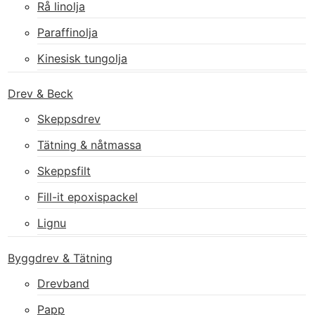
Rå linolja
Paraffinolja
Kinesisk tungolja
Drev & Beck
Skeppsdrev
Tätning & nåtmassa
Skeppsfilt
Fill-it epoxispackel
Lignu
Byggdrev & Tätning
Drevband
Papp