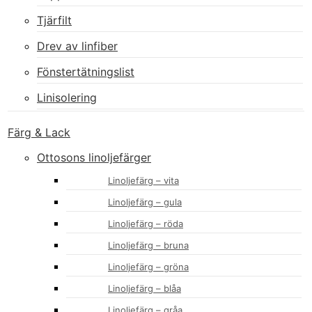
Tjärfilt
Drev av linfiber
Fönstertätningslist
Linisolering
Färg & Lack
Ottosons linoljefärger
Linoljefärg – vita
Linoljefärg – gula
Linoljefärg – röda
Linoljefärg – bruna
Linoljefärg – gröna
Linoljefärg – blåa
Linoljefärg – gråa