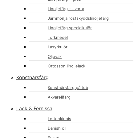
Linoljefärg – svarta
Järnmönja rostskyddslinoljefärg
Linoljefärg specialkulör
Torkmedel
Lasyrkulör
Oljevax
Ottosson linoljelack
Konstnärsfärg
Konstnärsfärg på tub
Akvarellfärg
Lack & Fernissa
Le tonkinois
Danish oil
Rylard