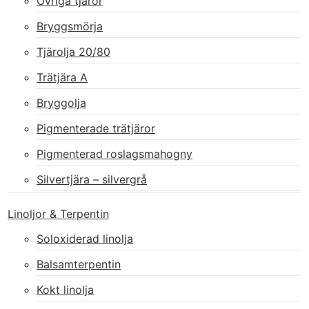
Övriga tjäror
Bryggsmörja
Tjärolja 20/80
Trätjära A
Bryggolja
Pigmenterade trätjäror
Pigmenterad roslagsmahogny
Silvertjära – silvergrå
Linoljor & Terpentin
Soloxiderad linolja
Balsamterpentin
Kokt linolja