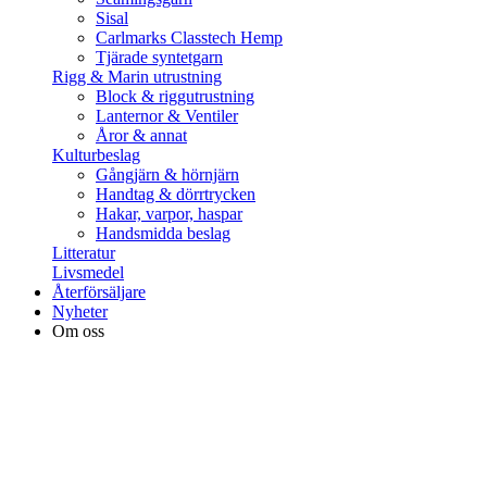
Sisal
Carlmarks Classtech Hemp
Tjärade syntetgarn
Rigg & Marin utrustning
Block & riggutrustning
Lanternor & Ventiler
Åror & annat
Kulturbeslag
Gångjärn & hörnjärn
Handtag & dörrtrycken
Hakar, varpor, haspar
Handsmidda beslag
Litteratur
Livsmedel
Återförsäljare
Nyheter
Om oss