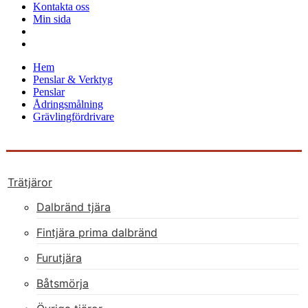
Kontakta oss
Min sida
Hem
Penslar & Verktyg
Penslar
Ådringsmålning
Grävlingfördrivare
Trätjäror
Dalbränd tjära
Fintjära prima dalbränd
Furutjära
Båtsmörja