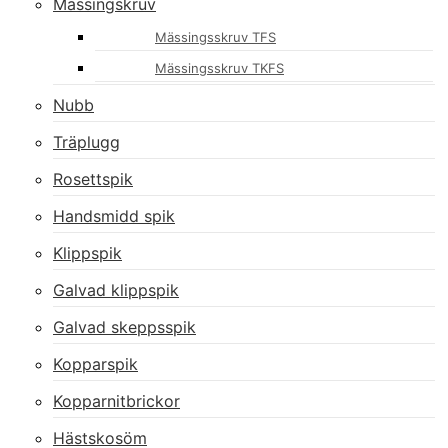
Mässingskruv
Mässingsskruv TFS
Mässingsskruv TKFS
Nubb
Träplugg
Rosettspik
Handsmidd spik
Klippspik
Galvad klippspik
Galvad skeppsspik
Kopparspik
Kopparnitbrickor
Hästskosöm