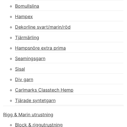
Bomullslina
Hampex
Dekorline svart/marin/röd
Tjärmärling
Hampsnöre extra prima
Seamingsgarn
Sisal
Div garn
Carlmarks Classtech Hemp
Tjärade syntetgarn
Rigg & Marin utrustning
Block & riggutrustning