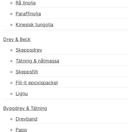
Rå linolja
Paraffinolja
Kinesisk tungolja
Drev & Beck
Skeppsdrev
Tätning & nåtmassa
Skeppsfilt
Fill-it epoxispackel
Lignu
Byggdrev & Tätning
Drevband
Papp