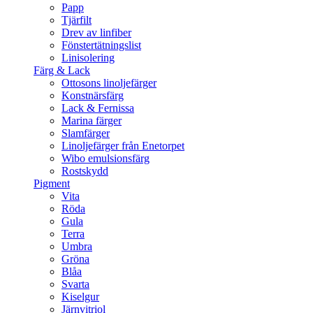
Papp
Tjärfilt
Drev av linfiber
Fönstertätningslist
Linisolering
Färg & Lack
Ottosons linoljefärger
Konstnärsfärg
Lack & Fernissa
Marina färger
Slamfärger
Linoljefärger från Enetorpet
Wibo emulsionsfärg
Rostskydd
Pigment
Vita
Röda
Gula
Terra
Umbra
Gröna
Blåa
Svarta
Kiselgur
Järnvitriol