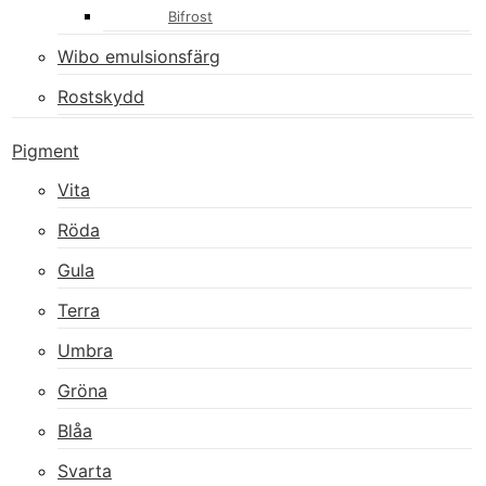
Bifrost
Wibo emulsionsfärg
Rostskydd
Pigment
Vita
Röda
Gula
Terra
Umbra
Gröna
Blåa
Svarta