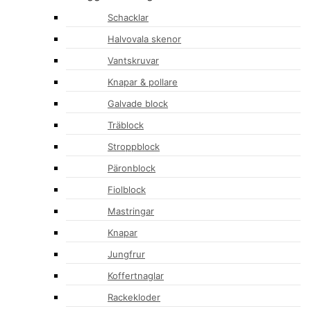
Schacklar
Halvovala skenor
Vantskruvar
Knapar & pollare
Galvade block
Träblock
Stroppblock
Päronblock
Fiolblock
Mastringar
Knapar
Jungfrur
Koffertnaglar
Rackekloder