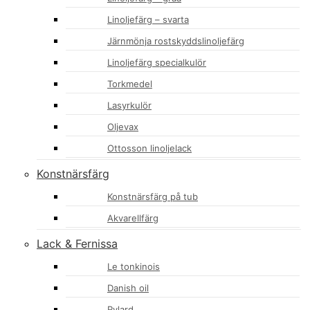
Linoljefärg – svarta
Järnmönja rostskyddslinoljefärg
Linoljefärg specialkulör
Torkmedel
Lasyrkulör
Oljevax
Ottosson linoljelack
Konstnärsfärg
Konstnärsfärg på tub
Akvarellfärg
Lack & Fernissa
Le tonkinois
Danish oil
Rylard