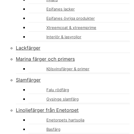
Epifanes lacker
Epifanes övriga produkter
Xtreemcoat & xtreemprime
Interiör & lasyroljor
Lackfärger
Marina färger och primers
Kölsvinsfärger & primer
Slamfärger
Falu rödfärg
Gysinge slamfärg
Linoljefärger från Enetorpet
Enetorpets hartsolja
Basfärg