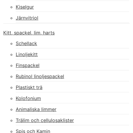
Kiselgur
Järnvitriol
Kitt, spackel, lim, harts
Schellack
Linoljekitt
Finspackel
Rubinol linoljespackel
Plastiskt trä
Kolofonium
Animaliska limmer
Trälim och cellulosaklister
Spis och Kamin