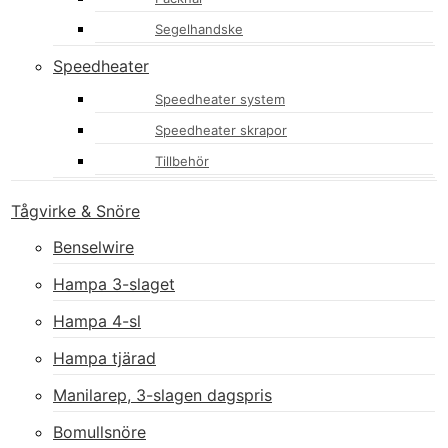
Segelhandske
Speedheater
Speedheater system
Speedheater skrapor
Tillbehör
Tågvirke & Snöre
Benselwire
Hampa 3-slaget
Hampa 4-sl
Hampa tjärad
Manilarep, 3-slagen dagspris
Bomullsnöre