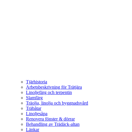
Tjärhistoria
Arbetsbeskrivning för Trätjära
Linoljefärg och terpentin
Slamfärg
Träolja, linolja och byggnadsvård
Träbåtar
Linoljesåpa
Renovera fönster & dörrar
Behandling av Trädäck-altan
Länkar