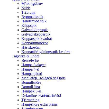
Mässingskruv
Nubb
Träplugg
Byggnadsspik
Handsmidd spik
Klippspik
Galvad klippspik
Galvad skeppsspik
Kopparspik kvadrat
Kopparnitbrickor
Hästskosöm
Kopparförhydningsspik kvadrat
Tågvirke & Snöre
Benselwire
Hampa 3-slaget
Hampa 4-sl
Hampa tjärad
Manilarep, 3-slagen dagspris
Bomullsnöre
Bomullslina
Hampex 3-sl
Dekorline svart/marin/röd
Tjärmärling
Hampsnöre extra prima
Seamingsgarn