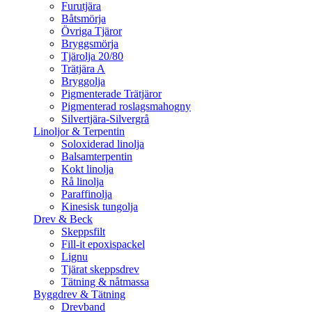
Furutjära
Båtsmörja
Övriga Tjäror
Bryggsmörja
Tjärolja 20/80
Trätjära A
Bryggolja
Pigmenterade Trätjäror
Pigmenterad roslagsmahogny
Silvertjära-Silvergrå
Linoljor & Terpentin
Soloxiderad linolja
Balsamterpentin
Kokt linolja
Rå linolja
Paraffinolja
Kinesisk tungolja
Drev & Beck
Skeppsfilt
Fill-it epoxispackel
Lignu
Tjärat skeppsdrev
Tätning & nåtmassa
Byggdrev & Tätning
Drevband