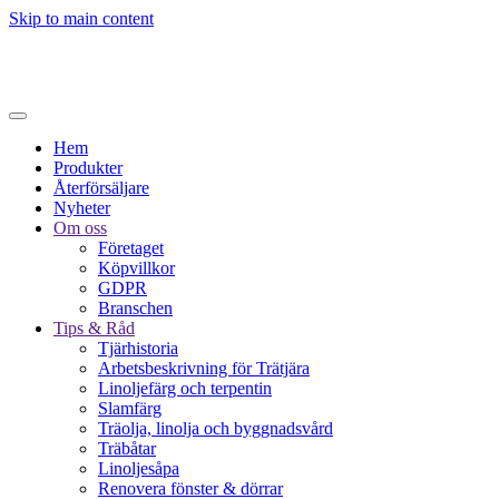
Skip to main content
Hem
Produkter
Återförsäljare
Nyheter
Om oss
Företaget
Köpvillkor
GDPR
Branschen
Tips & Råd
Tjärhistoria
Arbetsbeskrivning för Trätjära
Linoljefärg och terpentin
Slamfärg
Träolja, linolja och byggnadsvård
Träbåtar
Linoljesåpa
Renovera fönster & dörrar