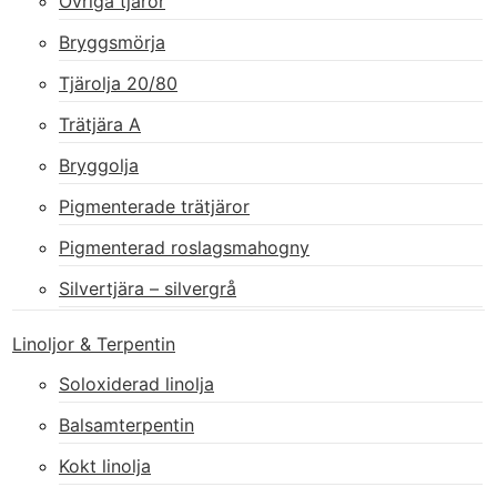
Övriga tjäror
Bryggsmörja
Tjärolja 20/80
Trätjära A
Bryggolja
Pigmenterade trätjäror
Pigmenterad roslagsmahogny
Silvertjära – silvergrå
Linoljor & Terpentin
Soloxiderad linolja
Balsamterpentin
Kokt linolja