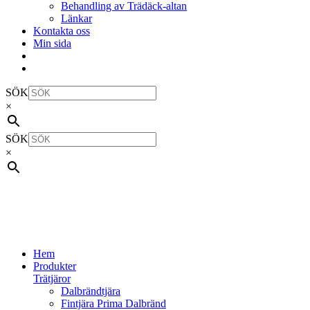
Behandling av Trädäck-altan
Länkar
Kontakta oss
Min sida
SÖK
×
SÖK
×
Hem
Produkter
Trätjäror
Dalbrändtjära
Fintjära Prima Dalbränd