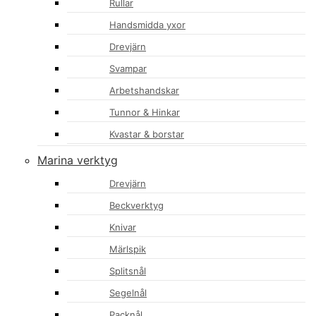
Rullar
Handsmidda yxor
Drevjärn
Svampar
Arbetshandskar
Tunnor & Hinkar
Kvastar & borstar
Marina verktyg
Drevjärn
Beckverktyg
Knivar
Märlspik
Splitsnål
Segelnål
Packnål