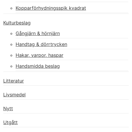
Kopparförhydningsspik kvadrat
Kulturbeslag
Gångjärn & hörnjärn
Handtag & dörrtrycken
Hakar, varpor, haspar
Handsmidda beslag
Litteratur
Livsmedel
Nytt
Utgått