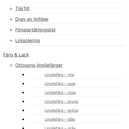
Tjärfilt
Drev av linfiber
Fönstertätningslist
Linisolering
Färg & Lack
Ottosons linoljefärger
Linoljefärg – vita
Linoljefärg – gula
Linoljefärg – röda
Linoljefärg – bruna
Linoljefärg – gröna
Linoljefärg – blåa
Linoljefärg – gråa