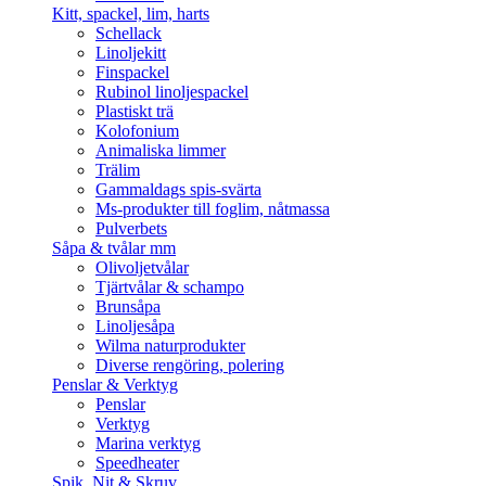
Kitt, spackel, lim, harts
Schellack
Linoljekitt
Finspackel
Rubinol linoljespackel
Plastiskt trä
Kolofonium
Animaliska limmer
Trälim
Gammaldags spis-svärta
Ms-produkter till foglim, nåtmassa
Pulverbets
Såpa & tvålar mm
Olivoljetvålar
Tjärtvålar & schampo
Brunsåpa
Linoljesåpa
Wilma naturprodukter
Diverse rengöring, polering
Penslar & Verktyg
Penslar
Verktyg
Marina verktyg
Speedheater
Spik, Nit & Skruv