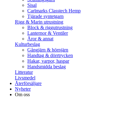
Sisal
Carlmarks Classtech Hemp
Tjärade syntetgarn
Rigg & Marin utrustning
Block & riggutrustning
Lanternor & Ventiler
Åror & annat
Kulturbeslag
Gångjärn & hörnjärn
Handtag & dörrtrycken
Hakar, varpor, haspar
Handsmidda beslag
Litteratur
Livsmedel
Återförsäljare
Nyheter
Om oss