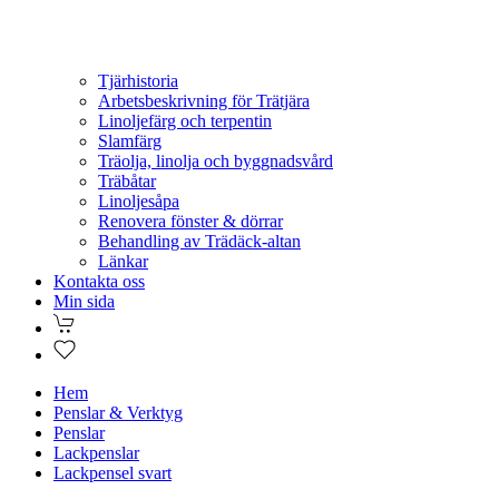
Tjärhistoria
Arbetsbeskrivning för Trätjära
Linoljefärg och terpentin
Slamfärg
Träolja, linolja och byggnadsvård
Träbåtar
Linoljesåpa
Renovera fönster & dörrar
Behandling av Trädäck-altan
Länkar
Kontakta oss
Min sida
Hem
Penslar & Verktyg
Penslar
Lackpenslar
Lackpensel svart