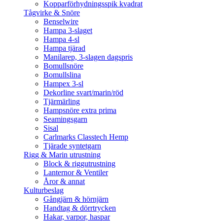
Kopparförhydningsspik kvadrat
Tågvirke & Snöre
Benselwire
Hampa 3-slaget
Hampa 4-sl
Hampa tjärad
Manilarep, 3-slagen dagspris
Bomullsnöre
Bomullslina
Hampex 3-sl
Dekorline svart/marin/röd
Tjärmärling
Hampsnöre extra prima
Seamingsgarn
Sisal
Carlmarks Classtech Hemp
Tjärade syntetgarn
Rigg & Marin utrustning
Block & riggutrustning
Lanternor & Ventiler
Åror & annat
Kulturbeslag
Gångjärn & hörnjärn
Handtag & dörrtrycken
Hakar, varpor, haspar