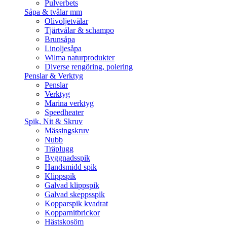
Pulverbets
Såpa & tvålar mm
Olivoljetvålar
Tjärtvålar & schampo
Brunsåpa
Linoljesåpa
Wilma naturprodukter
Diverse rengöring, polering
Penslar & Verktyg
Penslar
Verktyg
Marina verktyg
Speedheater
Spik, Nit & Skruv
Mässingskruv
Nubb
Träplugg
Byggnadsspik
Handsmidd spik
Klippspik
Galvad klippspik
Galvad skeppsspik
Kopparspik kvadrat
Kopparnitbrickor
Hästskosöm