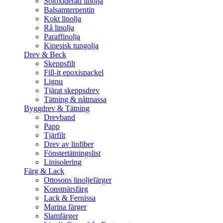
Soloxiderad linolja
Balsamterpentin
Kokt linolja
Rå linolja
Paraffinolja
Kinesisk tungolja
Drev & Beck
Skeppsfilt
Fill-it epoxispackel
Lignu
Tjärat skeppsdrev
Tätning & nåtmassa
Byggdrev & Tätning
Drevband
Papp
Tjärfilt
Drev av linfiber
Fönstertätningslist
Linisolering
Färg & Lack
Ottosons linoljefärger
Konstnärsfärg
Lack & Fernissa
Marina färger
Slamfärger