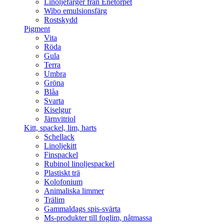
Linoljefärger från Enetorpet
Wibo emulsionsfärg
Rostskydd
Pigment
Vita
Röda
Gula
Terra
Umbra
Gröna
Blåa
Svarta
Kiselgur
Järnvitriol
Kitt, spackel, lim, harts
Schellack
Linoljekitt
Finspackel
Rubinol linoljespackel
Plastiskt trä
Kolofonium
Animaliska limmer
Trälim
Gammaldags spis-svärta
Ms-produkter till foglim, nåtmassa