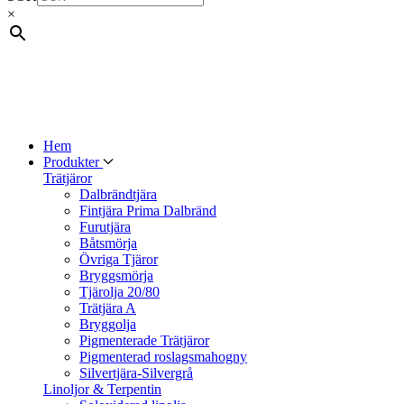
×
Hem
Produkter
Trätjäror
Dalbrändtjära
Fintjära Prima Dalbränd
Furutjära
Båtsmörja
Övriga Tjäror
Bryggsmörja
Tjärolja 20/80
Trätjära A
Bryggolja
Pigmenterade Trätjäror
Pigmenterad roslagsmahogny
Silvertjära-Silvergrå
Linoljor & Terpentin