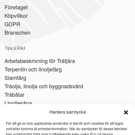
Företaget
Köpvillkor
GDPR
Branschen
Tips & Råd
Arbetsbeskrivning för Trätjära
Terpentin och linoljefärg
Slamfärg
Träolja, linolja och byggnadsvård
Träbåtar
Linoljesåpa
Hantera samtycke
För att ge en bra upplevelse använder vi teknik som cookies för att lagra
och/eller komma åt enhetsinformation. När du samtycker till dessa tekniker
kan vi behandla data som surfbeteende eller unika ID:n på denna