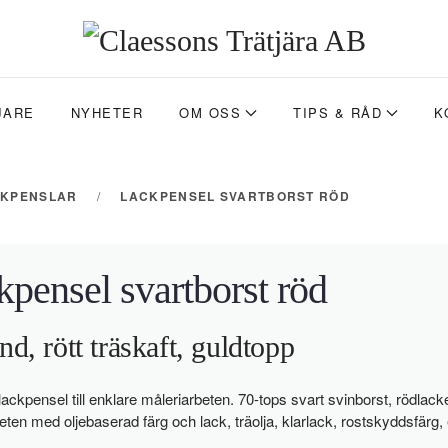
JARE
NYHETER
OM OSS
TIPS & RÅD
K
CKPENSLAR
LACKPENSEL SVARTBORST RÖD
kpensel svartborst röd
nd, rött träskaft, guldtopp
ackpensel till enklare måleriarbeten. 70-tops svart svinborst, rödlacker
eten med oljebaserad färg och lack, träolja, klarlack, rostskyddsfärg