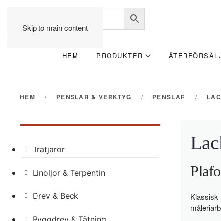
Skip to main content
HEM
PRODUKTER
ÅTERFÖRSÄL
HEM
PENSLAR & VERKTYG
PENSLAR
LA
Lac
Trätjäror
Plafo
Linoljor & Terpentin
Drev & Beck
Klassisk l
måleriarb
Byggdrev & Tätning